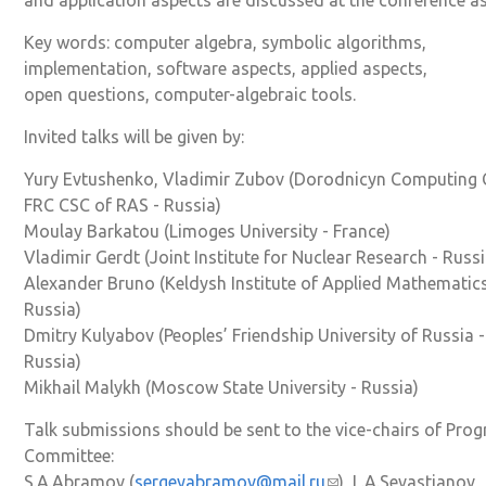
Key words: computer algebra, symbolic algorithms,
implementation, software aspects, applied aspects,
open questions, computer-algebraic tools.
Invited talks will be given by:
Yury Evtushenko, Vladimir Zubov (Dorodnicyn Computing C
FRC CSC of RAS - Russia)
Moulay Barkatou (Limoges University - France)
Vladimir Gerdt (Joint Institute for Nuclear Research - Russi
Alexander Bruno (Keldysh Institute of Applied Mathematics
Russia)
Dmitry Kulyabov (Peoples’ Friendship University of Russia -
Russia)
Mikhail Malykh (Moscow State University - Russia)
Talk submissions should be sent to the vice-chairs of Pro
Committee:
S.A.Abramov (
sergeyabramov@mail.ru
(ссылка для отпра
), L.A.Sevastianov