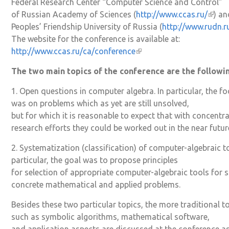
Federal Research Center “Computer Science and Control”
of Russian Academy of Sciences (
http://www.ccas.ru/
(вне
) an
Peoples’ Friendship University of Russia (
http://www.rudn.r
ссыл
The website for the conference is available at:
http://www.ccas.ru/ca/conference
(внешняя ссылка)
The two main topics of the conference are the followin
1. Open questions in computer algebra. In particular, the f
was on problems which as yet are still unsolved,
but for which it is reasonable to expect that with concentr
research efforts they could be worked out in the near futur
2. Systematization (classification) of computer-algebraic to
particular, the goal was to propose principles
for selection of appropriate computer-algebraic tools for s
concrete mathematical and applied problems.
Besides these two particular topics, the more traditional t
such as symbolic algorithms, mathematical software,
and application aspects are discussed at the conference as