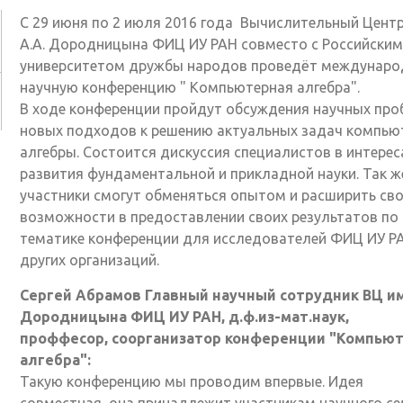
С 29 июня по 2 июля 2016 года Вычислительный Центр
А.А. Дородницына ФИЦ ИУ РАН совместо с Российским
университетом дружбы народов проведёт междунар
научную конференцию " Компьютерная алгебра".
В ходе конференции пройдут обсуждения научных про
новых подходов к решению актуальных задач компью
алгебры. Состоится дискуссия специалистов в интерес
развития фундаментальной и прикладной науки. Так ж
участники смогут обменяться опытом и расширить св
возможности в предоставлении своих результатов по
тематике конференции для исследователей ФИЦ ИУ Р
других организаций.
Сергей Абрамов Главный научный сотрудник ВЦ им
Дородницына ФИЦ ИУ РАН, д.ф.из-мат.наук,
проффесор, соорганизатор конференции "Компью
алгебра":
Такую конференцию мы проводим впервые. Идея
совместная, она принадлежит участникам научного с