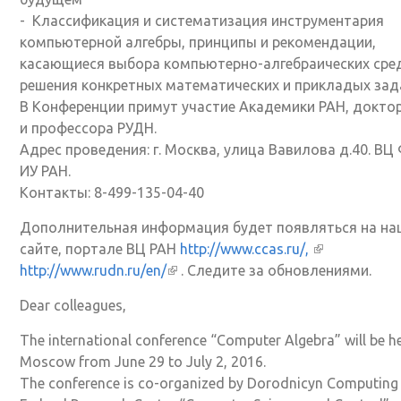
- Классификация и систематизация инструментария
компьютерной алгебры, принципы и рекомендации,
касающиеся выбора компьютерно-алгебраических сре
решения конкретных математических и прикладых зад
В Конференции примут участие Академики РАН, доктор
и профессора РУДН.
Адрес проведения: г. Москва, улица Вавилова д.40. ВЦ
ИУ РАН.
Контакты: 8-499-135-04-40
Дополнительная информация будет появляться на н
сайте, портале ВЦ РАН
http://www.ccas.ru/,
(внешняя сс
http://www.rudn.ru/en/
(внешняя ссылка)
. Следите за обновлениями.
Dear colleagues,
The international conference “Computer Algebra” will be he
Moscow from June 29 to July 2, 2016.
The conference is co-organized by Dorodnicyn Computing 