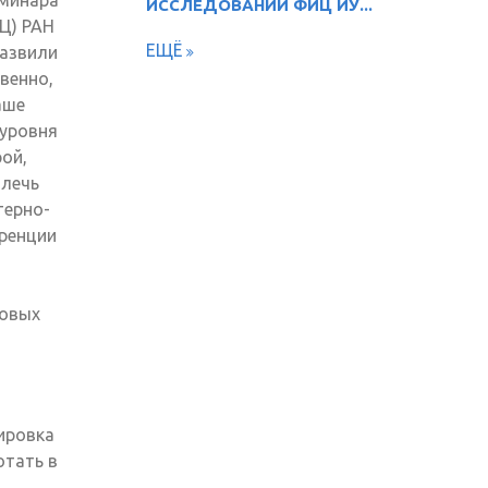
ИССЛЕДОВАНИЙ ФИЦ ИУ...
Ц) РАН
ЕЩЁ
развили
венно,
аше
 уровня
ой,
влечь
терно-
еренции
новых
ировка
отать в