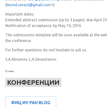
(
leonid.sevast@gmail.com
(ссылка для отправки email)
)
email)
Important dates:
Extended abstract submission (up to 3 pages): due April 25
Notification of acceptance: by May 10, 2016
The submissions template will be soon available at the web
the conference.
For further questions do not hesitate to ask us.
S.A.Abramov, L.A.Sevastianov.
О чем:
КОНФЕРЕНЦИИ
ФИЦ ИУ РАН BLOG