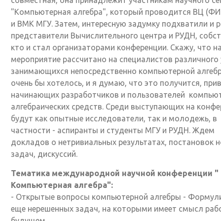
"Компьютерная алгебра", который проводится ВЦ (ФИ
и ВМК МГУ. Затем, интересную задумку подхватили и 
представители Вычислительного центра и РУДН, собст
кто и стал организаторами конференции. Скажу, что н
мероприятие рассчитано на специалистов различного
занимающихся непосредственно компьютерной алгебр
очень бы хотелось, и я думаю, что это получится, при
начинающих разработчиков и пользователей компью
алгебраических средств. Среди выступающих на конф
будут как опытные исследователи, так и молодежь, в
частности - аспиранты и студенты МГУ и РУДН. Ждем
докладов о нетривиальных результатах, постановок 
задач, дискуссий.
Тематика международной научной конференции "
Компьютерная алгебра":
- Открытые вопросы компьютерной алгебры - Формул
еще нерешенных задач, на которыми имеет смысл раб
будущем