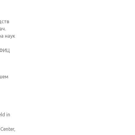
дств
ач.
а наук
 ФИЦ
ашем
ылка)
ld in
Center,