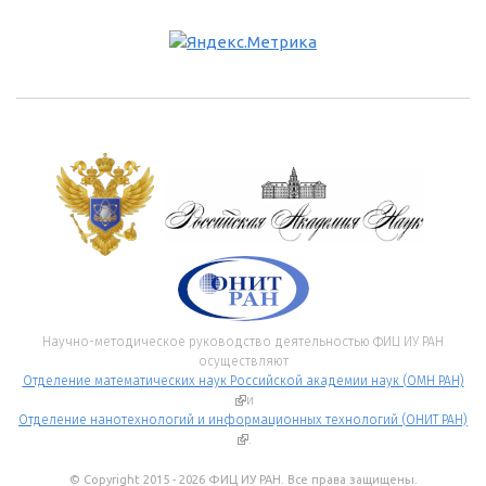
Научно-методическое руководство деятельностью ФИЦ ИУ РАН
осуществляют
Отделение математических наук Российской академии наук (ОМН РАН)
(внешняя ссылка)
и
Отделение нанотехнологий и информационных технологий (ОНИТ РАН)
(внешняя ссылка)
.
© Copyright 2015 - 2026 ФИЦ ИУ РАН. Все права защищены.