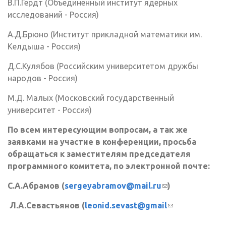
В.П.Гердт (Объединенный институт ядерных
исследований - Россия)
А.Д.Брюно (Институт прикладной математики им.
Келдыша - Россия)
Д.С.Кулябов (Российским университетом дружбы
народов - Россия)
М.Д. Малых (Московский государственный
университет - Россия)
По всем интересующим вопросам, а так же
заявками на участие в конференции, просьба
обращаться к заместителям председателя
программного комитета, по электронной почте:
С.А.Абрамов (
sergeyabramov@mail.ru
(ссылка для
)
отправки
Л.А.Севастьянов (
leonid.sevast@gmail
(ссылка для
email)
отправки