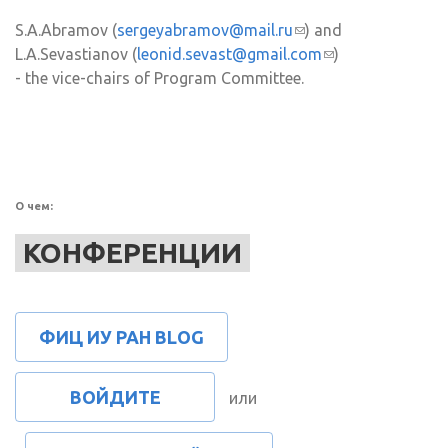
S.A.Abramov (
sergeyabramov@mail.ru
(ссылка для
) and
L.A.Sevastianov (
leonid.sevast@gmail.com
отправки email)
(ссылка для
)
- the vice-chairs of Program Committee.
отправки
email)
О чем:
КОНФЕРЕНЦИИ
ФИЦ ИУ РАН BLOG
ВОЙДИТЕ
или