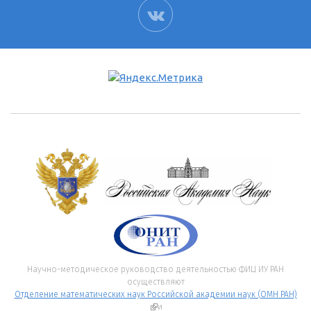
ВК
Научно-методическое руководство деятельностью ФИЦ ИУ РАН
осуществляют
Отделение математических наук Российской академии наук (ОМН РАН)
(внешняя ссылка)
и