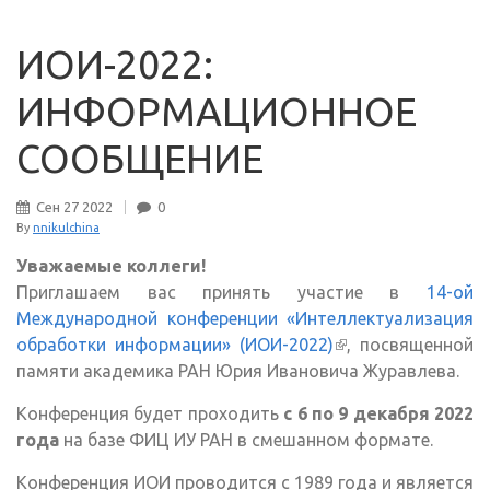
ИОИ-2022:
ИНФОРМАЦИОННОЕ
СООБЩЕНИЕ
Сен
27
2022
0
By
nnikulchina
Уважаемые коллеги!
Приглашаем вас принять участие в
14-ой
Международной конференции «Интеллектуализация
обработки информации» (ИОИ-2022)
(внешняя
, посвященной
памяти академика РАН Юрия Ивановича Журавлева.
ссылка)
Конференция будет проходить
с 6 по 9 декабря 2022
года
на базе ФИЦ ИУ РАН в смешанном формате.
Конференция ИОИ проводится с 1989 года и является