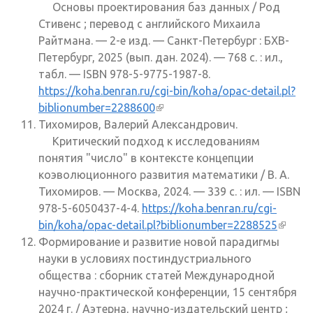
Основы проектирования баз данных / Род
Стивенс ; перевод с английского Михаила
Райтмана. — 2-е изд. — Санкт-Петербург : БХВ-
Петербург, 2025 (вып. дан. 2024). — 768 с. : ил.,
табл. — ISBN 978-5-9775-1987-8.
https://koha.benran.ru/cgi-bin/koha/opac-detail.pl?
biblionumber=2288600
(внешняя ссылка)
Тихомиров, Валерий Александрович.
Критический подход к исследованиям
понятия "число" в контексте концепции
коэволюционного развития математики / В. А.
Тихомиров. — Москва, 2024. — 339 с. : ил. — ISBN
978-5-6050437-4-4.
https://koha.benran.ru/cgi-
bin/koha/opac-detail.pl?biblionumber=2288525
(внеш
Формирование и развитие новой парадигмы
ссылк
науки в условиях постиндустриального
общества : сборник статей Международной
научно-практической конференции, 15 сентября
2024 г. / Аэтерна, научно-издательский центр ;