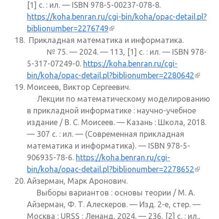
[1] с. : ил. — ISBN 978-5-00237-078-8.
https://koha.benran.ru/cgi-bin/koha/opac-detail.pl?
biblionumber=2276749
(внешняя ссылка)
Прикладная математика и информатика.
№ 75. — 2024. — 113, [1] с. : ил. — ISBN 978-
5-317-07249-0.
https://koha.benran.ru/cgi-
bin/koha/opac-detail.pl?biblionumber=2280642
(внеш
Моисеев, Виктор Сергеевич.
ссылк
Лекции по математическому моделированию
в прикладной информатике : научно-учебное
издание / В. С. Моисеев. — Казань : Школа, 2018.
— 307 с. : ил. — (Современная прикладная
математика и информатика). — ISBN 978-5-
906935-78-6.
https://koha.benran.ru/cgi-
bin/koha/opac-detail.pl?biblionumber=2278652
(внеш
Айзерман, Марк Аронович.
ссылк
Выборы вариантов : основы теории / М. А.
Айзерман, Ф. Т. Алескеров. — Изд. 2-е, стер. —
Москва : URSS : Ленанд, 2024. — 236, [2] с. : ил.,