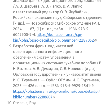
анализе данных дистанционного зондирования
/ А. В. Шаруева, А. В. Лапко, В. А. Лапко ;
ответственный редактор О. Э. Якубайлик ;
Российская академия наук, Сибирское отделение
[и др.]. — Новосибирск : Сибирское отд-ние РАН,
2024. — 187, [1] с. : ил., табл. — ISBN 978-5-
6049900-9-4.
https://koha.benran.ru/cgi-
bin/koha/opac-detail.pl?biblionumber=2289052
(внеш
Разработка фронт-енд части веб-
ссылк
ориентированного информационного
обеспечения систем управления в
организационных системах : учебное пособие / В.
Н. Волков, А. В. Демидов, С. В. Новиков [и др.] ;
Орловский государственный университет имени
И. С. Тургенева. — Орёл : ОГУ им. И. С. Тургенева,
2023. — 426 с. : ил. — ISBN 978-5-9929-1541-9.
https://koha.benran.ru/cgi-bin/koha/opac-detail.pl?
biblionumber=2288607
(внешняя ссылка)
Стивенс, Род.