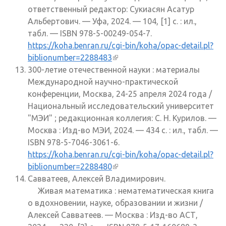
ответственный редактор: Сукиасян Асатур
Альбертович. — Уфа, 2024. — 104, [1] с. : ил.,
табл. — ISBN 978-5-00249-054-7.
https://koha.benran.ru/cgi-bin/koha/opac-detail.pl?
biblionumber=2288483
(внешняя ссылка)
300-летие отечественной науки : материалы
Международной научно-практической
конференции, Москва, 24-25 апреля 2024 года /
Национальный исследовательский университет
"МЭИ" ; редакционная коллегия: С. Н. Курилов. —
Москва : Изд-во МЭИ, 2024. — 434 с. : ил., табл. —
ISBN 978-5-7046-3061-6.
https://koha.benran.ru/cgi-bin/koha/opac-detail.pl?
biblionumber=2288480
(внешняя ссылка)
Савватеев, Алексей Владимирович.
Живая математика : нематематическая книга
о вдохновении, науке, образовании и жизни /
Алексей Савватеев. — Москва : Изд-во АСТ,