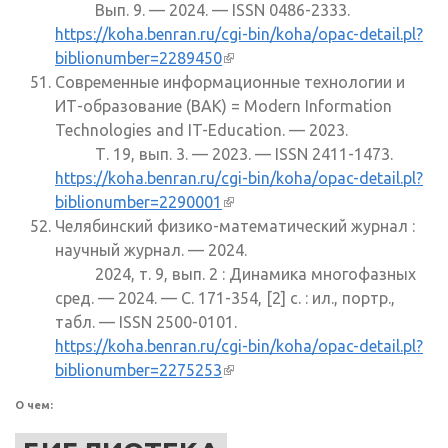
Вып. 9. — 2024. — ISSN 0486-2333.
https://koha.benran.ru/cgi-bin/koha/opac-detail.pl?
biblionumber=2289450
(внешняя ссылка)
Современные информационные технологии и
ИТ-образование (ВАК) = Modern Information
Technologies and IT-Education. — 2023.
Т. 19, вып. 3. — 2023. — ISSN 2411-1473.
https://koha.benran.ru/cgi-bin/koha/opac-detail.pl?
biblionumber=2290001
(внешняя ссылка)
Челябинский физико-математический журнал :
научный журнал. — 2024.
2024, т. 9, вып. 2 : Динамика многофазных
сред. — 2024. — С. 171-354, [2] с. : ил., портр.,
табл. — ISSN 2500-0101.
https://koha.benran.ru/cgi-bin/koha/opac-detail.pl?
biblionumber=2275253
(внешняя ссылка)
О чем: