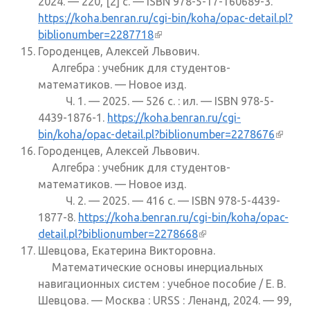
2024. — 220, [2] с. — ISBN 978-5-17-160689-3.
https://koha.benran.ru/cgi-bin/koha/opac-detail.pl?
biblionumber=2287718
(внешняя ссылка)
Городенцев, Алексей Львович.
Алгебра : учебник для студентов-
математиков. — Новое изд.
Ч. 1. — 2025. — 526 с. : ил. — ISBN 978-5-
4439-1876-1.
https://koha.benran.ru/cgi-
bin/koha/opac-detail.pl?biblionumber=2278676
(внеш
Городенцев, Алексей Львович.
ссылк
Алгебра : учебник для студентов-
математиков. — Новое изд.
Ч. 2. — 2025. — 416 с. — ISBN 978-5-4439-
1877-8.
https://koha.benran.ru/cgi-bin/koha/opac-
detail.pl?biblionumber=2278668
(внешняя ссылка)
Шевцова, Екатерина Викторовна.
Математические основы инерциальных
навигационных систем : учебное пособие / Е. В.
Шевцова. — Москва : URSS : Ленанд, 2024. — 99,