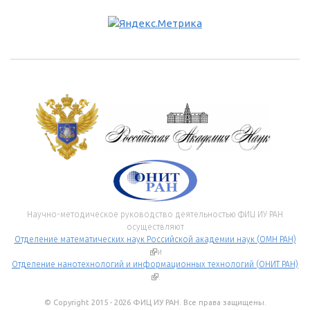
Научно-методическое руководство деятельностью ФИЦ ИУ РАН
осуществляют
Отделение математических наук Российской академии наук (ОМН РАН)
(внешняя ссылка)
и
Отделение нанотехнологий и информационных технологий (ОНИТ РАН)
(внешняя ссылка)
.
© Copyright 2015 - 2026 ФИЦ ИУ РАН. Все права защищены.