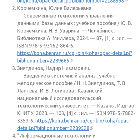
bin/koha/opac-detail.pl?biblionumber=2288598
(внеш
Корчемкина, Юлия Валерьевна.
ссылк
Современные технологии управления
данными: базы данных : учебное пособие / Ю. В.
Корчемкина, Н. В. Уварина. — Челябинск :
Библиотека А. Миллера, 2024. — 87, [1] с. : ил. —
ISBN 978-5-93162-864-6.
https://koha.benran.ru/cgi-bin/koha/opac-detail.pl?
biblionumber=2289665
(внешняя ссылка)
Зиятдинов, Надир Низамович.
Введение в системный анализ : учебно-
методическое пособие / Н. Н. Зиятдинов, Т. В.
Лаптева, И. В. Логинова ; Казанский
национальный исследовательский
технологический университет. — Казань : Изд-во
КНИТУ, 2023. — 103, [4] с. : ил. — ISBN 978-5-7882-
3353-6.
https://koha.benran.ru/cgi-bin/koha/opac-
detail.pl?biblionumber=2289528
(внешняя ссылка)
"Информационные технологии и