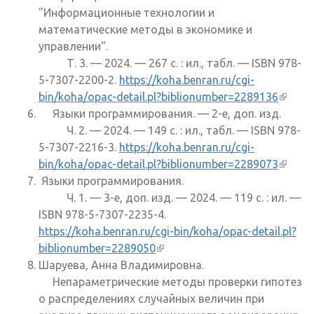
"Информационные технологии и
математические методы в экономике и
управлении".
Т. 3. — 2024. — 267 с. : ил., табл. — ISBN 978-
5-7307-2200-2.
https://koha.benran.ru/cgi-
bin/koha/opac-detail.pl?biblionumber=2289136
(внеш
Языки программирования. — 2-е, доп. изд.
ссылк
Ч. 2. — 2024. — 149 с. : ил., табл. — ISBN 978-
5-7307-2216-3.
https://koha.benran.ru/cgi-
bin/koha/opac-detail.pl?biblionumber=2289073
(внеш
Языки программирования.
ссылк
Ч. 1. — 3-е, доп. изд. — 2024. — 119 с. : ил. —
ISBN 978-5-7307-2235-4.
https://koha.benran.ru/cgi-bin/koha/opac-detail.pl?
biblionumber=2289050
(внешняя ссылка)
Шаруева, Анна Владимировна.
Непараметрические методы проверки гипотез
о распределениях случайных величин при