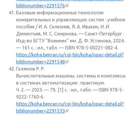
biblionumber=2291576
(внешняя ссылка)
Базовые информационные технологии
измерительных и управляющих систем : учебное
пособие / И. А. Селезнев, Я. А. Ивакин, И. И.
Дементьев, М. С. Смирнова. — Санкт-Петербург :
Изд-во БГТУ "Военмех" им. Д. Ф. Устинова, 2024.
— 161 с. : ил., табл. — ISBN 978-5-00221-082-4.
https://koha.benran.ru/cgi-bin/koha/opac-detail.pl?
biblionumber=2291548
(внешняя ссылка)
Галямов Р. Р.
Вычислительные машины, системы и комплексы
в системах автоматизации : практикум.
Ч. 2. — 2023. — 79, [1] с. : ил., табл. — ISBN 978-5-
9222-1760-6.
https://koha.benran.ru/cgi-bin/koha/opac-detail.pl?
biblionumber=2291533
(внешняя ссылка)