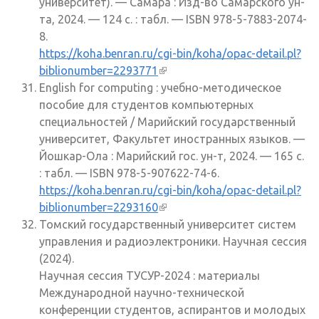
университет). — Самара : Изд-во Самарского ун-
та, 2024. — 124 с. : табл. — ISBN 978-5-7883-2074-
8.
https://koha.benran.ru/cgi-bin/koha/opac-detail.pl?
biblionumber=2293771
(внешняя ссылка)
English for computing : учебно-методическое
пособие для студентов компьютерных
специальностей / Марийский государственный
университет, Факультет иностранных языков. —
Йошкар-Ола : Марийский гос. ун-т, 2024. — 165 с.
: табл. — ISBN 978-5-907622-74-6.
https://koha.benran.ru/cgi-bin/koha/opac-detail.pl?
biblionumber=2293160
(внешняя ссылка)
Томский государственный университет систем
управления и радиоэлектроники. Научная сессия
(2024).
Научная сессия ТУСУР-2024 : материалы
Международной научно-технической
конференции студентов, аспирантов и молодых