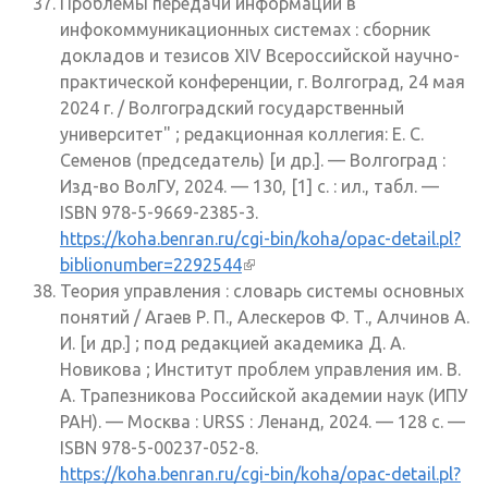
Проблемы передачи информации в
инфокоммуникационных системах : сборник
докладов и тезисов XIV Всероссийской научно-
практической конференции, г. Волгоград, 24 мая
2024 г. / Волгоградский государственный
университет" ; редакционная коллегия: Е. С.
Семенов (председатель) [и др.]. — Волгоград :
Изд-во ВолГУ, 2024. — 130, [1] с. : ил., табл. —
ISBN 978-5-9669-2385-3.
https://koha.benran.ru/cgi-bin/koha/opac-detail.pl?
biblionumber=2292544
(внешняя ссылка)
Теория управления : словарь системы основных
понятий / Агаев Р. П., Алескеров Ф. Т., Алчинов А.
И. [и др.] ; под редакцией академика Д. А.
Новикова ; Институт проблем управления им. В.
А. Трапезникова Российской академии наук (ИПУ
РАН). — Москва : URSS : Ленанд, 2024. — 128 с. —
ISBN 978-5-00237-052-8.
https://koha.benran.ru/cgi-bin/koha/opac-detail.pl?