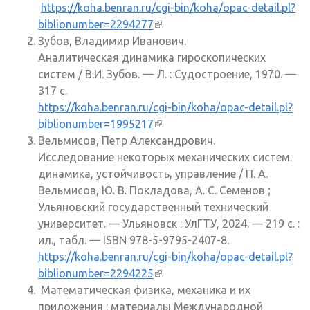
https://koha.benran.ru/cgi-bin/koha/opac-detail.pl?
biblionumber=2294277
(внешняя ссылка)
Зубов, Владимир Иванович.
Аналитическая динамика гироскопических
систем / В.И. Зубов. — Л. : Судостроение, 1970. —
317 с.
https://koha.benran.ru/cgi-bin/koha/opac-detail.pl?
biblionumber=1995217
(внешняя ссылка)
Вельмисов, Петр Александрович.
Исследование некоторых механических систем:
динамика, устойчивость, управление / П. А.
Вельмисов, Ю. В. Покладова, А. С. Семенов ;
Ульяновский государственный технический
университет. — Ульяновск : УлГТУ, 2024. — 219 с. :
ил., табл. — ISBN 978-5-9795-2407-8.
https://koha.benran.ru/cgi-bin/koha/opac-detail.pl?
biblionumber=2294225
(внешняя ссылка)
Математическая физика, механика и их
приложения : материалы Международной