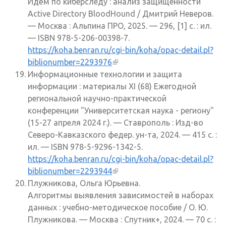
Идём по киберследу : анализ защищенности
Active Directory BloodHound / Дмитрий Неверов.
— Москва : Альпина ПРО, 2025. — 296, [1] с. : ил.
— ISBN 978-5-206-00398-7.
https://koha.benran.ru/cgi-bin/koha/opac-detail.pl?
biblionumber=2293976
(внешняя ссылка)
Информационные технологии и защита
информации : материалы XI (68) Ежегодной
региональной научно-практической
конференции "Университетская наука - региону"
(15-27 апреля 2024 г.). — Ставрополь : Изд-во
Северо-Кавказского федер. ун-та, 2024. — 415 с. :
ил. — ISBN 978-5-9296-1342-5.
https://koha.benran.ru/cgi-bin/koha/opac-detail.pl?
biblionumber=2293944
(внешняя ссылка)
Плужникова, Ольга Юрьевна.
Алгоритмы выявления зависимостей в наборах
данных : учебно-методическое пособие / О. Ю.
Плужникова. — Москва : Спутник+, 2024. — 70 с. :