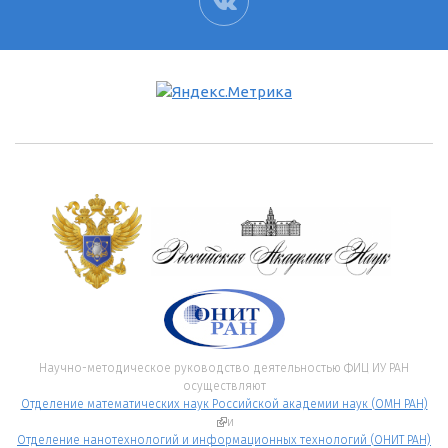
ВК
Научно-методическое руководство деятельностью ФИЦ ИУ РАН
осуществляют
Отделение математических наук Российской академии наук (ОМН РАН)
(внешняя ссылка)
и
Отделение нанотехнологий и информационных технологий (ОНИТ РАН)