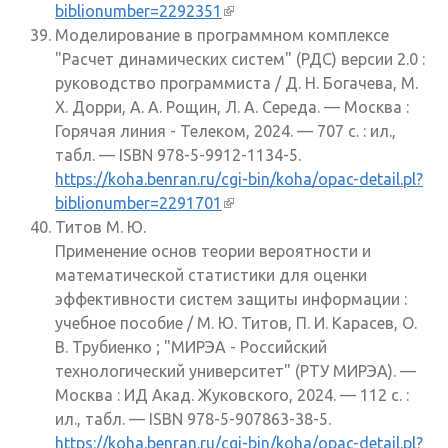
biblionumber=2292351
(внешняя ссылка)
Моделирование в программном комплексе
"Расчет динамических систем" (РДС) версии 2.0 :
руководство программиста / Д. Н. Богачева, М.
Х. Дорри, А. А. Рощин, Л. А. Середа. — Москва :
Горячая линия - Телеком, 2024. — 707 с. : ил.,
табл. — ISBN 978-5-9912-1134-5.
https://koha.benran.ru/cgi-bin/koha/opac-detail.pl?
biblionumber=2291701
(внешняя ссылка)
Титов М. Ю.
Применение основ теории вероятности и
математической статистики для оценки
эффективности систем защиты информации :
учебное пособие / М. Ю. Титов, П. И. Карасев, О.
В. Трубиенко ; "МИРЭА - Российский
технологический университет" (РТУ МИРЭА). —
Москва : ИД Акад. Жуковского, 2024. — 112 с. :
ил., табл. — ISBN 978-5-907863-38-5.
https://koha.benran.ru/cgi-bin/koha/opac-detail.pl?