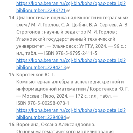
https://koha.benran.ru/cgi-bin/koha/opac-detail.pl?
biblionumber=2293721
(внешняя ссылка)
Диагностика и оценка надежности интегральных
схем / М. И. Горлов, С. А. Цыбин, В. А. Сергеев, А. В.
Строгонов ; научный редактор М. И. Горлов ;
Ульяновский государственный технический
университет. — Ульяновск : УлГТУ, 2024. — 96 с. :
ил., табл. — ISBN 978-5-9795-2411-5.
https://koha.benran.ru/cgi-bin/koha/opac-detail.pl?
biblionumber=2294213
(внешняя ссылка)
Коротенков Ю. Г.
Компьютерная алгебра в аспекте дискретной и
информационной математики / Коротенков Ю. Г.
— Москва : Перо, 2024. — 172 с. : ил., табл. —
ISBN 978-5-00258-078-1.
https://koha.benran.ru/cgi-bin/koha/opac-detail.pl?
biblionumber=2294084
(внешняя ссылка)
Воронина, Оксана Александровна.
Основы математического моделирования