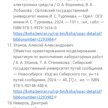
электронных средств / О. А. Воронина, В. А.
Лобанова ; Орловский государственный
университет имени И. С. Тургенева. — Орёл : ОГУ
имени И. С. Тургенева, 2024. — 101 с. : ил., табл. —
ISBN 978-5-9929-1656-0.
https://koha.benran.ru/cgi-bin/koha/opac-detail.pl?
biblionumber=2293984
(внешняя ссылка)
Уланов, Алексей Александрович.
Объектно-ориентированное моделирование :
практикум по выполнению лабораторных работ
/ А. А. Уланов, Т. А. Стенникова ; Сибирский
государственный университет путей сообщения.
— Новосибирск : Изд-во Сибирского гос. ун-та
путей сообщения, 2024. — 40, [1] с. : ил. — ISBN
978-5-00148-448-6.
https://koha.benran.ru/cgi-bin/koha/opac-detail.pl?
biblionumber=2293982
(внешняя ссылка)
Неверов, Дмитрий.