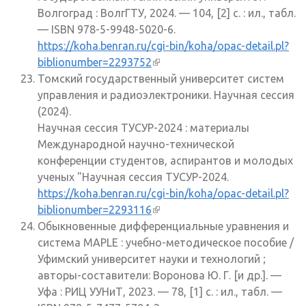
Волгоград : ВолгГТУ, 2024. — 104, [2] с. : ил., табл.
— ISBN 978-5-9948-5020-6.
https://koha.benran.ru/cgi-bin/koha/opac-detail.pl?
biblionumber=2293752
(внешняя ссылка)
Томский государственный университет систем
управления и радиоэлектроники. Научная сессия
(2024).
Научная сессия ТУСУР-2024 : материалы
Международной научно-технической
конференции студентов, аспирантов и молодых
ученых "Научная сессия ТУСУР-2024.
https://koha.benran.ru/cgi-bin/koha/opac-detail.pl?
biblionumber=2293116
(внешняя ссылка)
Обыкновенные дифференциальные уравнения и
система MAPLE : учебно-методическое пособие /
Уфимский университет науки и технологий ;
авторы-составители: Воронова Ю. Г. [и др.]. —
Уфа : РИЦ УУНиТ, 2023. — 78, [1] с. : ил., табл. —