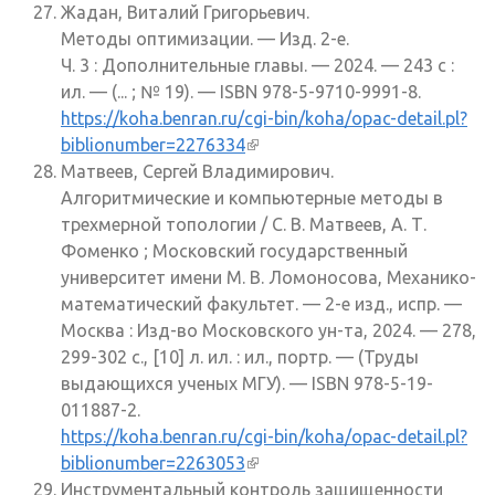
Жадан, Виталий Григорьевич.
Методы оптимизации. — Изд. 2-е.
Ч. 3 : Дополнительные главы. — 2024. — 243 с :
ил. — (... ; № 19). — ISBN 978-5-9710-9991-8.
https://koha.benran.ru/cgi-bin/koha/opac-detail.pl?
biblionumber=2276334
(внешняя ссылка)
Матвеев, Сергей Владимирович.
Алгоритмические и компьютерные методы в
трехмерной топологии / С. В. Матвеев, А. Т.
Фоменко ; Московский государственный
университет имени М. В. Ломоносова, Механико-
математический факультет. — 2-е изд., испр. —
Москва : Изд-во Московского ун-та, 2024. — 278,
299-302 с., [10] л. ил. : ил., портр. — (Труды
выдающихся ученых МГУ). — ISBN 978-5-19-
011887-2.
https://koha.benran.ru/cgi-bin/koha/opac-detail.pl?
biblionumber=2263053
(внешняя ссылка)
Инструментальный контроль защищенности