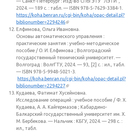
— Санкт-Петербург : Изд-во СПбГЭТУ "ЛЭТИ",
2024. — 189 с. : табл. — ISBN 978-5-7629-3384-1.
https://koha.benran.ru/cgi-bin/koha/opac-detail.pl?
biblionumber=2294246
(внешняя ссылка)
Елфимова, Ольга Ивановна.
Основы автоматического управления :
практические занятия : учебно-методическое
пособие / О. И. Елфимова ; Волгоградский
государственный технический университет. —
Волгоград : ВолгГТУ, 2024. — 93, [2] с. : ил., табл.
— ISBN 978-5-9948-5021-3.
https://koha.benran.ru/cgi-bin/koha/opac-detail.pl?
biblionumber=2294227
(внешняя ссылка)
Кудаева, Фатимат Хусейновна.
Исследование операций : учебное пособие / Ф. Х.
Кудаева, А. А. Кайгермазов ; Кабардино-
Балкарский государственный университет им. Х.
М. Бербекова. — Нальчик : КБГУ, 2024. — 298 с. :
ил., табл.