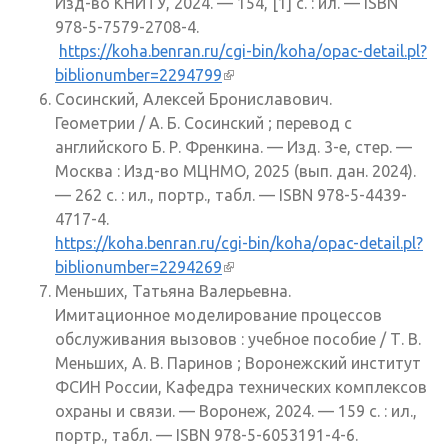
Изд-во КНИТУ, 2024. — 154, [1] с. : ил. — ISBN
978-5-7579-2708-4.
https://koha.benran.ru/cgi-bin/koha/opac-detail.pl?
biblionumber=2294799
(внешняя ссылка)
Сосинский, Алексей Брониславович.
Геометрии / А. Б. Сосинский ; перевод с
английского Б. Р. Френкина. — Изд. 3-е, стер. —
Москва : Изд-во МЦНМО, 2025 (вып. дан. 2024).
— 262 с. : ил., портр., табл. — ISBN 978-5-4439-
4717-4.
https://koha.benran.ru/cgi-bin/koha/opac-detail.pl?
biblionumber=2294269
(внешняя ссылка)
Меньших, Татьяна Валерьевна.
Имитационное моделирование процессов
обслуживания вызовов : учебное пособие / Т. В.
Меньших, А. В. Паринов ; Воронежский институт
ФСИН России, Кафедра технических комплексов
охраны и связи. — Воронеж, 2024. — 159 с. : ил.,
портр., табл. — ISBN 978-5-6053191-4-6.