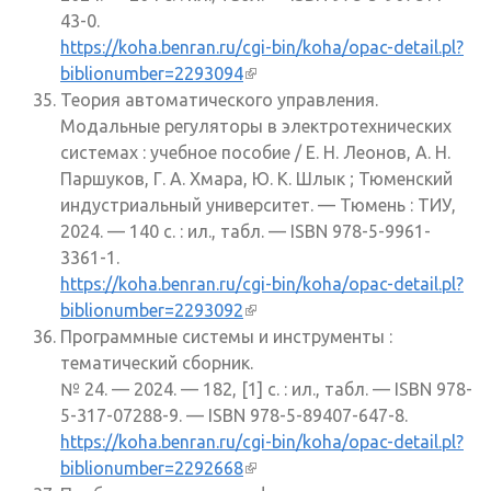
43-0.
https://koha.benran.ru/cgi-bin/koha/opac-detail.pl?
biblionumber=2293094
(внешняя ссылка)
Теория автоматического управления.
Модальные регуляторы в электротехнических
системах : учебное пособие / Е. Н. Леонов, А. Н.
Паршуков, Г. А. Хмара, Ю. К. Шлык ; Тюменский
индустриальный университет. — Тюмень : ТИУ,
2024. — 140 с. : ил., табл. — ISBN 978-5-9961-
3361-1.
https://koha.benran.ru/cgi-bin/koha/opac-detail.pl?
biblionumber=2293092
(внешняя ссылка)
Программные системы и инструменты :
тематический сборник.
№ 24. — 2024. — 182, [1] с. : ил., табл. — ISBN 978-
5-317-07288-9. — ISBN 978-5-89407-647-8.
https://koha.benran.ru/cgi-bin/koha/opac-detail.pl?
biblionumber=2292668
(внешняя ссылка)