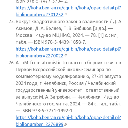
ISBN 978-5-7477-5704-2.
https://koha.benran.ru/cgi-bin/koha/opac-detail.pl?
biblionumber=2301252
(внешняя ссылка)
Вокруг квадратичного закона взаимности / Д. А.
Акимов, Д. А. Беляев, П. В. Бибиков [и др.]. —
Москва : Изд-во МЦНМО, 2024. — 78, [1] с. : ил.,
табл. — ISBN 978-5-4439-1858-7.
https://koha.benran.ru/cgi-bin/koha/opac-detail.pl?
biblionumber=2270022
(внешняя ссылка)
AтoM: from atomistic to macro : сборник тезисов
Первой Всероссийской школы-семинара по
компьютерному моделированию, 27-31 августа
2024 года, г. Челябинск, Россия / Челябинский
государственный университет ; ответственный
за выпуск: М. А. Загребин. — Челябинск : Изд-во
Челябинского гос. ун-та, 2024. — 84 с. : ил., табл.
— ISBN 978-5-7271-1992-1.
https://koha.benran.ru/cgi-bin/koha/opac-detail.pl?
biblionumber=2276899
(внешняя ссылка)