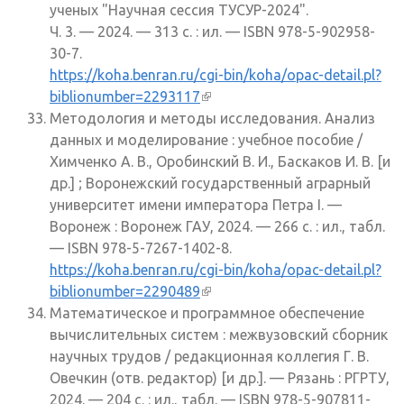
ученых "Научная сессия ТУСУР-2024".
Ч. 3. — 2024. — 313 с. : ил. — ISBN 978-5-902958-
30-7.
https://koha.benran.ru/cgi-bin/koha/opac-detail.pl?
biblionumber=2293117
(внешняя ссылка)
Методология и методы исследования. Анализ
данных и моделирование : учебное пособие /
Химченко А. В., Оробинский В. И., Баскаков И. В. [и
др.] ; Воронежский государственный аграрный
университет имени императора Петра I. —
Воронеж : Воронеж ГАУ, 2024. — 266 с. : ил., табл.
— ISBN 978-5-7267-1402-8.
https://koha.benran.ru/cgi-bin/koha/opac-detail.pl?
biblionumber=2290489
(внешняя ссылка)
Математическое и программное обеспечение
вычислительных систем : межвузовский сборник
научных трудов / редакционная коллегия Г. В.
Овечкин (отв. редактор) [и др.]. — Рязань : РГРТУ,
2024. — 204 с. : ил., табл. — ISBN 978-5-907811-