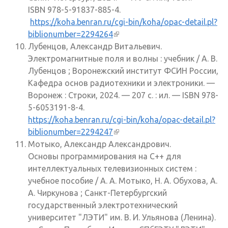
ISBN 978-5-91837-885-4.
https://koha.benran.ru/cgi-bin/koha/opac-detail.pl?
biblionumber=2294264
(внешняя ссылка)
Лубенцов, Александр Витальевич.
Электромагнитные поля и волны : учебник / А. В.
Лубенцов ; Воронежский институт ФСИН России,
Кафедра основ радиотехники и электроники. —
Воронеж : Строки, 2024. — 207 с. : ил. — ISBN 978-
5-6053191-8-4.
https://koha.benran.ru/cgi-bin/koha/opac-detail.pl?
biblionumber=2294247
(внешняя ссылка)
Мотыко, Александр Александрович.
Основы программирования на C++ для
интеллектуальных телевизионных систем :
учебное пособие / А. А. Мотыко, Н. А. Обухова, А.
А. Чиркунова ; Санкт-Петербургский
государственный электротехнический
университет "ЛЭТИ" им. В. И. Ульянова (Ленина).