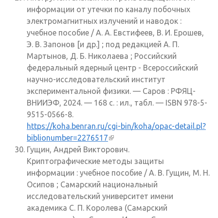
информации от утечки по каналу побочных
электромагнитных излучений и наводок :
учебное пособие / А. А. Евстифеев, В. И. Ерошев,
Э. В. Запонов [и др.] ; под редакцией А. П.
Мартынов, Д. Б. Николаева ; Российский
федеральный ядерный центр - Всероссийский
научно-исследовательский институт
экспериментальной физики. — Саров : РФЯЦ-
ВНИИЭФ, 2024. — 168 с. : ил., табл. — ISBN 978-5-
9515-0566-8.
https://koha.benran.ru/cgi-bin/koha/opac-detail.pl?
biblionumber=2276517
(внешняя ссылка)
Гущин, Андрей Викторович.
Криптографические методы защиты
информации : учебное пособие / А. В. Гущин, М. Н.
Осипов ; Самарский национальный
исследовательский университет имени
академика С. П. Королева (Самарский