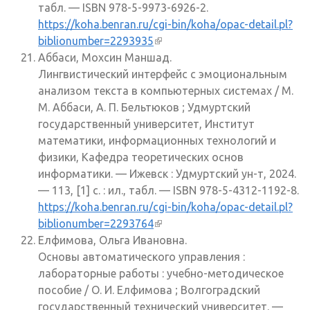
табл. — ISBN 978-5-9973-6926-2.
https://koha.benran.ru/cgi-bin/koha/opac-detail.pl?
biblionumber=2293935
(внешняя ссылка)
Аббаси, Мохсин Маншад.
Лингвистический интерфейс с эмоциональным
анализом текста в компьютерных системах / М.
М. Аббаси, А. П. Бельтюков ; Удмуртский
государственный университет, Институт
математики, информационных технологий и
физики, Кафедра теоретических основ
информатики. — Ижевск : Удмуртский ун-т, 2024.
— 113, [1] с. : ил., табл. — ISBN 978-5-4312-1192-8.
https://koha.benran.ru/cgi-bin/koha/opac-detail.pl?
biblionumber=2293764
(внешняя ссылка)
Елфимова, Ольга Ивановна.
Основы автоматического управления :
лабораторные работы : учебно-методическое
пособие / О. И. Елфимова ; Волгоградский
государственный технический университет. —