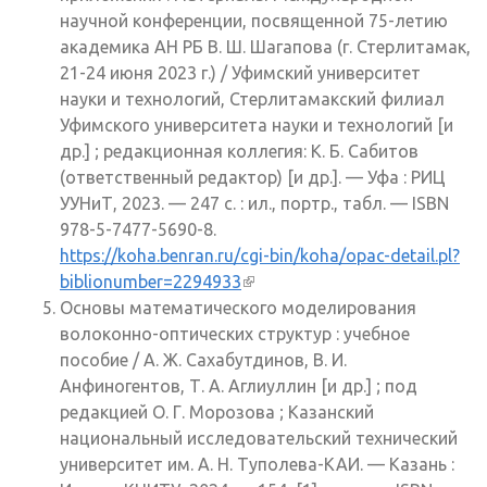
научной конференции, посвященной 75-летию
академика АН РБ В. Ш. Шагапова (г. Стерлитамак,
21-24 июня 2023 г.) / Уфимский университет
науки и технологий, Стерлитамакский филиал
Уфимского университета науки и технологий [и
др.] ; редакционная коллегия: К. Б. Сабитов
(ответственный редактор) [и др.]. — Уфа : РИЦ
УУНиТ, 2023. — 247 с. : ил., портр., табл. — ISBN
978-5-7477-5690-8.
https://koha.benran.ru/cgi-bin/koha/opac-detail.pl?
biblionumber=2294933
(внешняя ссылка)
Основы математического моделирования
волоконно-оптических структур : учебное
пособие / А. Ж. Сахабутдинов, В. И.
Анфиногентов, Т. А. Аглиуллин [и др.] ; под
редакцией О. Г. Морозова ; Казанский
национальный исследовательский технический
университет им. А. Н. Туполева-КАИ. — Казань :