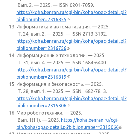
Вып. 2. — 2025. — ISSN 0201-7059.
https://koha.benran.ru/cgi-bin/koha/opac-detail.pl?
biblionumber=2316855
(внешняя ссылка)
Информатика и автоматизация. — 2025.
Т. 24, вып. 2. — 2025. — ISSN 2713-3192.
https://koha.benran.ru/cgi-bin/koha/opac-detail.pl?
biblionumber=2316756
(внешняя ссылка)
Информационные технологии. — 2025.
Т. 31, вып. 4. — 2025. — ISSN 1684-6400.
https://koha.benran.ru/cgi-bin/koha/opac-detail.pl?
biblionumber=2316819
(внешняя ссылка)
Информация и безопасность. — 2025.
Т. 28, вып. 1. — 2025. — ISSN 1682-7813.
https://koha.benran.ru/cgi-bin/koha/opac-detail.pl?
biblionumber=2315306
(внешняя ссылка)
Мир робототехники. — 2025.
Вып. 1(11). — 2025.
https://koha.benran.ru/cgi-
bin/koha/opac-detail.pl?biblionumber=2315066
(внеш