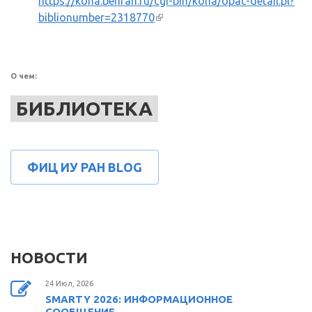
https://koha.benran.ru/cgi-bin/koha/opac-detail.pl?
biblionumber=2318770
(внешняя ссылка)
О чем:
БИБЛИОТЕКА
ФИЦ ИУ РАН BLOG
НОВОСТИ
24 Июл, 2026
SMARTY 2026: ИНФОРМАЦИОННОЕ
СООБЩЕНИЕ