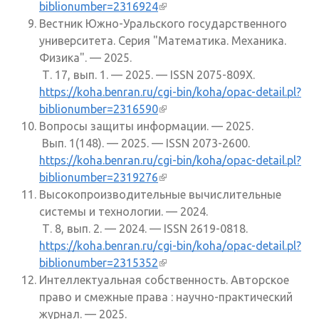
biblionumber=2316924
(внешняя ссылка)
Вестник Южно-Уральского государственного
университета. Серия "Математика. Механика.
Физика". — 2025.
Т. 17, вып. 1. — 2025. — ISSN 2075-809X.
https://koha.benran.ru/cgi-bin/koha/opac-detail.pl?
biblionumber=2316590
(внешняя ссылка)
Вопросы защиты информации. — 2025.
Вып. 1(148). — 2025. — ISSN 2073-2600.
https://koha.benran.ru/cgi-bin/koha/opac-detail.pl?
biblionumber=2319276
(внешняя ссылка)
Высокопроизводительные вычислительные
системы и технологии. — 2024.
Т. 8, вып. 2. — 2024. — ISSN 2619-0818.
https://koha.benran.ru/cgi-bin/koha/opac-detail.pl?
biblionumber=2315352
(внешняя ссылка)
Интеллектуальная собственность. Авторское
право и смежные права : научно-практический
журнал. — 2025.