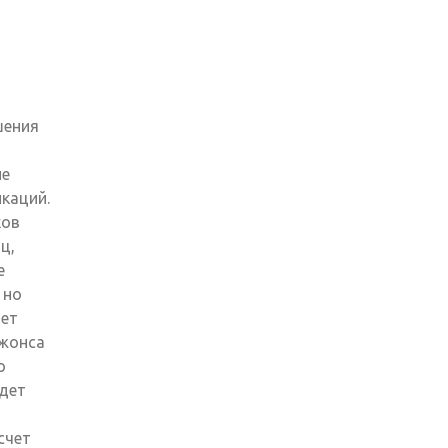
шения
ие
каций.
ков
ц,
е
 но
дет
Джонса
о
дет
счет