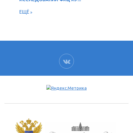
ЕЩЁ
ВК