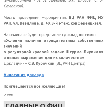
(
руководители - А. А. Абрамов, В.И. Власов, С. Я.
Степанов).
Место проведения мероприятия:
ВЦ РАН ФИЦ ИУ
РАН, ул. Вавилова, д. 40, 3-й этаж, конференц-зал
.
На семинаре будет представлен доклад
по теме:
«
Условия наличия отрицательных собственных
значений
в регулярной краевой задаче Штурма–Лиувилля
и явные выражения для их количества
»
Докладчик –
С.В. Курочкин
(ВЦ РАН Центра)
Аннотация доклада
Приглашаются все желающие!
О чем:
ГЛАВНЫЕ О ФИЦ