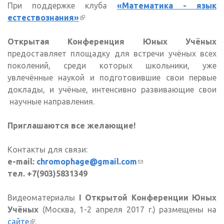
При поддержке клуба
«Математика - язык
естествознания»
(внешняя ссылка)
Открытая Конференция Юных Учёных
предоставляет площадку для встречи учёных всех
поколений, среди которых школьники, уже
увлечённые наукой и подготовившие свои первые
доклады, и учёные, интенсивно развивающие свои
научные направления.
Приглашаются все желающие!
Контакты для связи:
e-mail:
chromophage@gmail.com
(ссылка для
тел. +7(903)5831349
отправки email)
Видеоматериалы
I Открытой Конференции Юных
Учёных
(Москва, 1-2 апреля 2017 г.) размещены на
сайте
(внешняя ссылка)
.