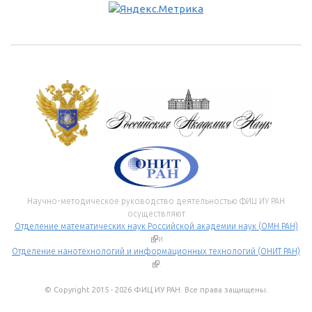
Научно-методическое руководство деятельностью ФИЦ ИУ РАН
осуществляют
Отделение математических наук Российской академии наук (ОМН РАН)
(внешняя ссылка)
и
Отделение нанотехнологий и информационных технологий (ОНИТ РАН)
(внешняя ссылка)
.
© Copyright 2015 - 2026 ФИЦ ИУ РАН. Все права защищены.