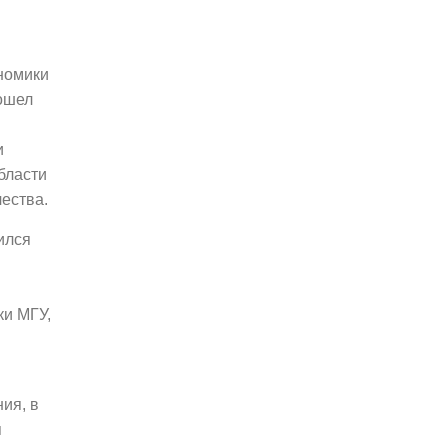
номики
рошел
и
бласти
ества.
ился
ки МГУ,
ия, в
я