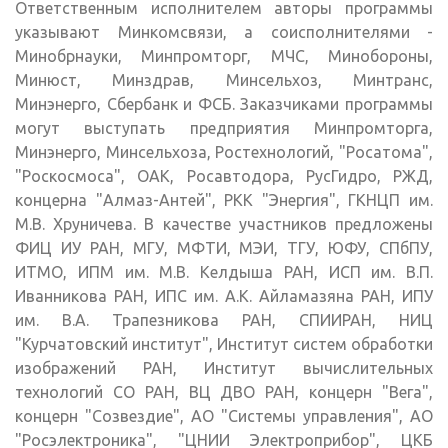
Ответственным исполнителем авторы программы
указывают Минкомсвязи, а соисполнителями -
Минобрнауки, Минпромторг, МЧС, Минобороны,
Минюст, Минздрав, Минсельхоз, Минтранс,
Минэнерго, Сбербанк и ФСБ. Заказчиками программы
могут выступать предприятия Минпромторга,
Минэнерго, Минсельхоза, Ростехнологий, "Росатома",
"Роскосмоса", ОАК, Росавтодора, РусГидро, РЖД,
концерна "Алмаз-Антей", РКК "Энергия", ГКНЦП им.
М.В. Хруничева. В качестве участников предложены
ФИЦ ИУ РАН, МГУ, МФТИ, МЭИ, ТГУ, ЮФУ, СПбПУ,
ИТМО, ИПМ им. М.В. Келдыша РАН, ИСП им. В.П.
Иванникова РАН, ИПС им. А.К. Айламазяна РАН, ИПУ
им. В.А. Трапезникова РАН, СПИИРАН, НИЦ
"Курчатовский институт", Институт систем обработки
изображений РАН, Институт вычислительных
технологий СО РАН, ВЦ ДВО РАН, концерн "Вега",
концерн "Созвездие", АО "Системы управления", АО
"Росэлектроника", "ЦНИИ Электроприбор", ЦКБ