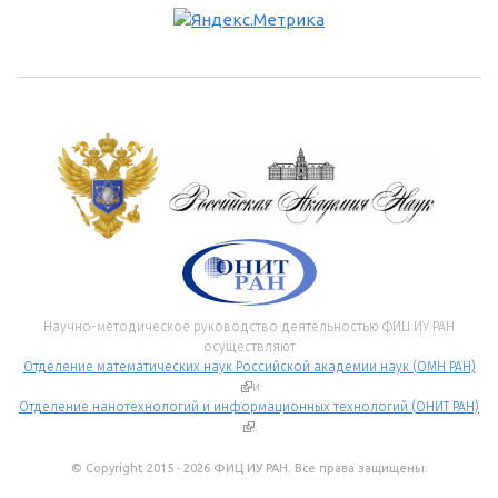
Научно-методическое руководство деятельностью ФИЦ ИУ РАН
осуществляют
Отделение математических наук Российской академии наук (ОМН РАН)
(внешняя ссылка)
и
Отделение нанотехнологий и информационных технологий (ОНИТ РАН)
(внешняя ссылка)
.
© Copyright 2015 - 2026 ФИЦ ИУ РАН. Все права защищены.