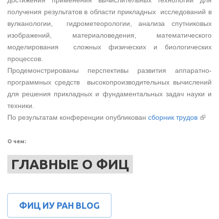
достижения применения вычислительных технологий для
получения результатов в области прикладных исследований в
вулканологии, гидрометеорологии, анализа спутниковых
изображений, материаловедения, математического
моделирования сложных физических и биологических
процессов.
Продемонстрированы перспективы развития аппаратно-
программных средств высокопроизводительных вычислений
для решения прикладных и фундаментальных задач науки и
техники.
(внеш
По результатам конференции опубликован
сборник трудов
ссылк
О чем:
ГЛАВНЫЕ О ФИЦ
ФИЦ ИУ РАН BLOG