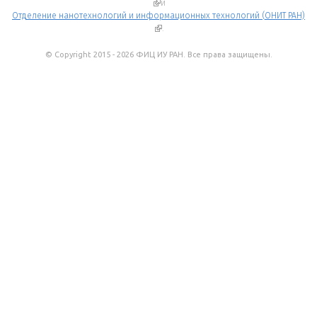
(внешняя ссылка)
и
Отделение нанотехнологий и информационных технологий (ОНИТ РАН)
(внешняя ссылка)
.
© Copyright 2015 - 2026 ФИЦ ИУ РАН. Все права защищены.