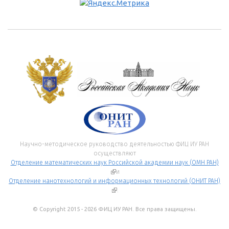
Научно-методическое руководство деятельностью ФИЦ ИУ РАН
осуществляют
Отделение математических наук Российской академии наук (ОМН РАН)
(внешняя ссылка)
и
Отделение нанотехнологий и информационных технологий (ОНИТ РАН)
(внешняя ссылка)
.
© Copyright 2015 - 2026 ФИЦ ИУ РАН. Все права защищены.