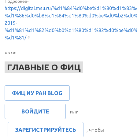
Подробнее-
https://digital.msu.ru/%d1%84%d0%be%d1%80%d1%83%
%d1%86%d0%b8%d1%84%d1%80%d0%be%d0%b2%d0%
2019-
%d1%81%d1%82%d0%b0%d1%80%d1%82%d0%be%d0%
%d1%81/
(внешняя ссылка)
О чем:
ГЛАВНЫЕ О ФИЦ
ФИЦ ИУ РАН BLOG
ВОЙДИТЕ
или
ЗАРЕГИСТРИРУЙТЕСЬ
, чтобы