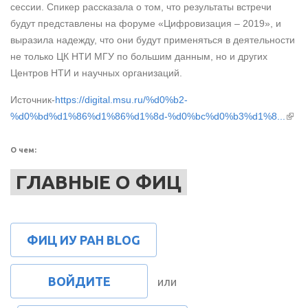
сессии. Спикер рассказала о том, что результаты встречи
будут представлены на форуме «Цифровизация – 2019», и
выразила надежду, что они будут применяться в деятельности
не только ЦК НТИ МГУ по большим данным, но и других
Центров НТИ и научных организаций.
Источник-
https://digital.msu.ru/%d0%b2-
(вне
%d0%bd%d1%86%d1%86%d1%8d-%d0%bc%d0%b3%d1%8...
ссыл
О чем:
ГЛАВНЫЕ О ФИЦ
ФИЦ ИУ РАН BLOG
ВОЙДИТЕ
или