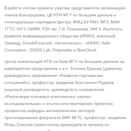
В работе сессии приняли участие представители организаций-
членов Консорциума, ЦК НТИ МГУ по большим данным и
потенциальных партнеров Центра: ФИЦ ИУ РАН, МГУ, МАИ,
ТГТУ, УлГУ, ОИЯИ, РЭУ им. Г.В. Плеханова, ННГУ, Института
развития информационного общества (ИРИО), компаний
Visiology, GoodsForecast, «Антиплагиат», «ЮНИС Лабс
Солюшинз», SODIS Lab, Polymedia и SberCloud.
Центр компетенций НТИ на базе МГУ по большим данным на
мероприятии представляли к.э.н. Татьяна Ершова (директор,
руководитель направления «Развитие партнерских
отношений»), профессор, академик Константин Рудаков
(научный руководитель, руководитель направления
«Реализация ключевых комплексных научно-
исследовательских и опытно-конструкторских проектов»,
профессор кафедры математических методов
прогнозирования факультета ВМК МГУ), профессор, академик
Игорь Соколов (заместитель руководителя проекта по