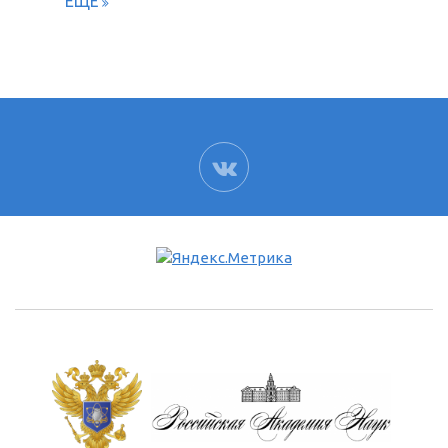
ЕЩЁ
ВК