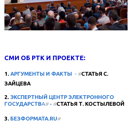
СМИ ОБ РТК И ПРОЕКТЕ:
(ВНЕШНЯЯ
1.
АРГУМЕНТЫ И ФАКТЫ
-
СТАТЬЯ С.
ССЫЛКА)
ЗАЙЦЕВА
2.
ЭКСПЕРТНЫЙ ЦЕНТР ЭЛЕКТРОННОГО
(ВНЕШНЯЯ ССЫЛКА)
(ВНЕШНЯЯ ССЫЛКА)
ГОСУДАРСТВ
А
-
СТАТЬЯ Т. КОСТЫЛЕВОЙ
(ВНЕШНЯЯ ССЫЛКА)
3.
БЕЗФОРМАТА.RU
(ВНЕШНЯЯ ССЫЛКА)