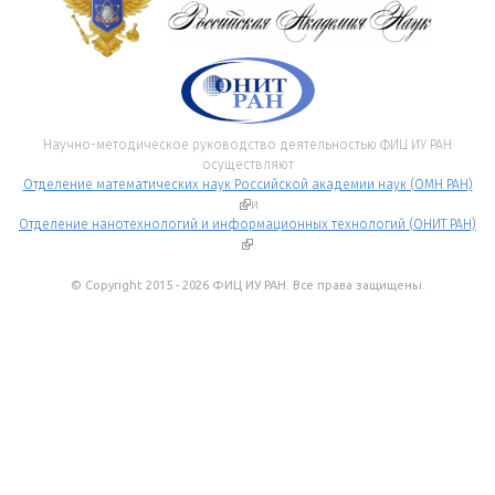
Научно-методическое руководство деятельностью ФИЦ ИУ РАН
осуществляют
Отделение математических наук Российской академии наук (ОМН РАН)
(внешняя ссылка)
и
Отделение нанотехнологий и информационных технологий (ОНИТ РАН)
(внешняя ссылка)
.
© Copyright 2015 - 2026 ФИЦ ИУ РАН. Все права защищены.