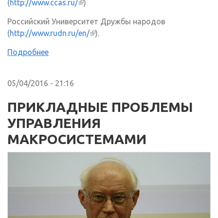
(
http://www.ccas.ru/
(внешняя ссылка)
)
Российский Университет Дружбы народов
(
http://www.rudn.ru/en/
(внешняя ссылка)
).
Подробнее
05/04/2016 - 21:16
ПРИКЛАДНЫЕ ПРОБЛЕМЫ
УПРАВЛЕНИЯ
МАКРОСИСТЕМАМИ