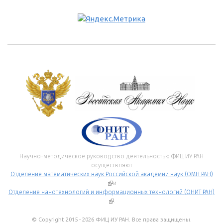
Научно-методическое руководство деятельностью ФИЦ ИУ РАН
осуществляют
Отделение математических наук Российской академии наук (ОМН РАН)
(внешняя ссылка)
и
Отделение нанотехнологий и информационных технологий (ОНИТ РАН)
(внешняя ссылка)
.
© Copyright 2015 - 2026 ФИЦ ИУ РАН. Все права защищены.