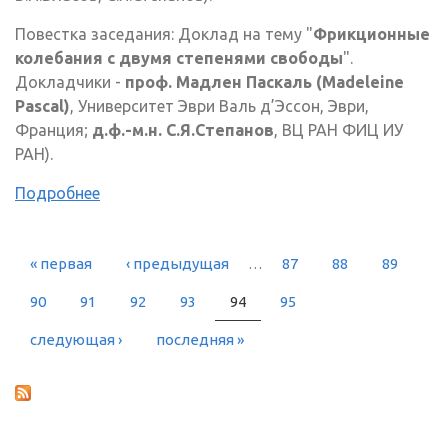
Повестка заседания: Доклад на тему "
Фрикционные
колебания с двумя степенями свободы
".
Докладчики -
проф. Мадлен Паскаль (Madeleine
Pascal)
, Университет Эври Валь д’Эссон, Эври,
Франция;
д.ф.-м.н. С.Я.Степанов
, ВЦ РАН ФИЦ ИУ
РАН).
Подробнее
« первая
‹ предыдущая
…
87
88
89
СТРАНИЦЫ
90
91
92
93
94
95
следующая ›
последняя »