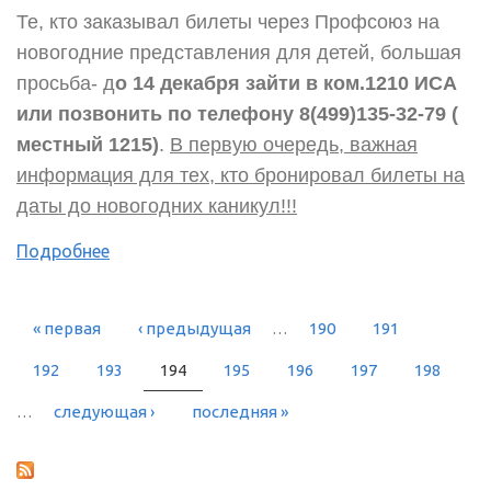
Те, кто заказывал билеты через Профсоюз на
новогодние представления для детей, большая
просьба- д
о 14 декабря зайти в ком.1210 ИСА
или позвонить по телефону 8(499)135-32-79 (
местный 1215)
.
В первую очередь, важная
информация для тех, кто бронировал билеты на
даты до новогодних каникул!!!
Подробнее
« первая
‹ предыдущая
…
190
191
СТРАНИЦЫ
192
193
194
195
196
197
198
…
следующая ›
последняя »