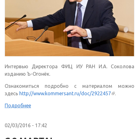
Интервью Директора ФИЦ ИУ РАН И.А. Соколова
изданию Ъ-Огонёк.
Ознакомиться подробно с материалом можно
здесь
http://www.kommersant.ru/doc/2922457
(внешняя
.
ссылка)
Подробнее
02/03/2016 - 17:42