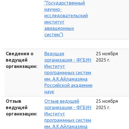
"Государственный
научно-
исследовательский
институт
авиационных
систем")
Сведения о
Ведущая
25 ноября
ведущей
организация - ФГБУН
2025 г.
организации:
Институт
программных систем
им. А.К.Айламазяна
Российской академии
наук
Отзыв
Отзыв ведущей
25 ноября
ведущей
организации - ФГБУН
2025 г.
организации:
Институт
программных систем
им. А.К.Айламазяна