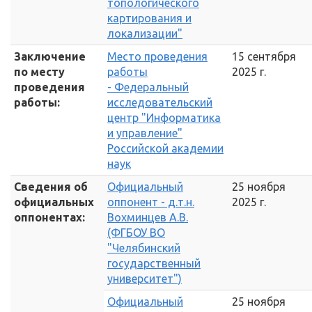
топологического
картирования и
локализации"
Заключение
Место проведения
15 сентября
по месту
работы
2025 г.
проведения
- Федеральный
работы:
исследовательский
центр "Информатика
и управление"
Российской академии
наук
Сведения об
Официальный
25 ноября
официальных
оппонент - д.т.н.
2025 г.
оппонентах:
Вохминцев А.В.
(ФГБОУ ВО
"Челябинский
государственный
университет")
Официальный
25 ноября