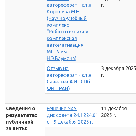
автореферат - к.т.н.
г.
Королёва М.Н.
(Научно-учебный
комплекс
"Робототехника и
комплексная
автоматизация"
МГТУ им.
Н.Э.Баумана)
Отзыв на
3 декабря 202
автореферат - к.т.н.
г.
Савельев А.И. (СПб
ФИЦ РАН)
Сведения о
Решение № 9
11 декабря
результатах
дис.совета 24.1.224.01
2025 г.
публичной
от 9 декабря 2025 г.
защиты: