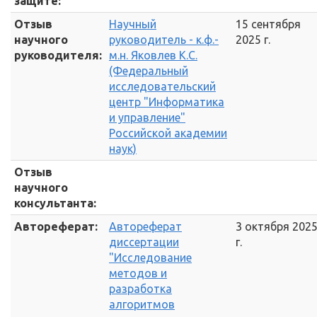
защите:
Отзыв
Научный
15 сентября
научного
руководитель - к.ф.-
2025 г.
руководителя:
м.н. Яковлев К.С.
(Федеральный
исследовательский
центр "Информатика
и управление"
Российской академии
наук)
Отзыв
научного
консультанта:
Автореферат:
Автореферат
3 октября 202
диссертации
г.
"Исследование
методов и
разработка
алгоритмов