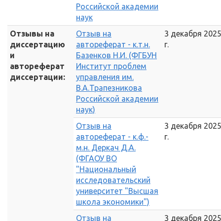
Российской академии
наук
Отзывы на
Отзыв на
3 декабря 202
диссертацию
автореферат - к.т.н.
г.
и
Базенков Н.И. (ФГБУН
автореферат
Институт проблем
диссертации:
управления им.
В.А.Трапезникова
Российской академии
наук)
Отзыв на
3 декабря 202
автореферат - к.ф.-
г.
м.н. Деркач Д.А.
(ФГАОУ ВО
"Национальный
исследовательский
университет "Высшая
школа экономики")
Отзыв на
3 декабря 202