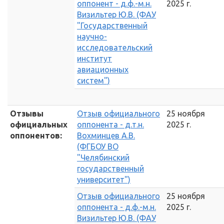
оппонент - д.ф.-м.н.
2025 г.
Визильтер Ю.В. (ФАУ
"Государственный
научно-
исследовательский
институт
авиационных
систем")
Отзывы
Отзыв официального
25 ноября
официальных
оппонента - д.т.н.
2025 г.
оппонентов:
Вохминцев А.В.
(ФГБОУ ВО
"Челябинский
государственный
университет")
Отзыв официального
25 ноября
оппонента - д.ф.-м.н.
2025 г.
Визильтер Ю.В. (ФАУ