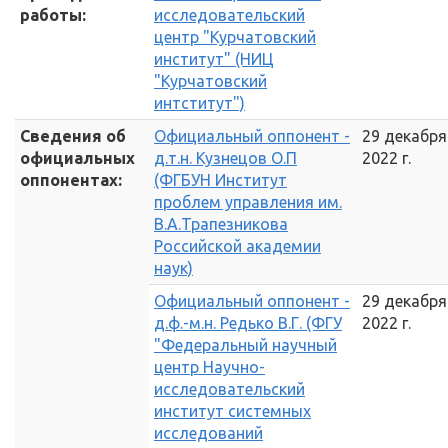
работы:
исследовательский
центр "Курчатовский
институт" (НИЦ
"Курчатовский
интститут")
Сведения об
Официальный оппонент -
29 декабря
официальных
д.т.н. Кузнецов О.П
2022 г.
оппонентах:
(ФГБУН Институт
проблем управления им.
В.А.Трапезникова
Российской академии
наук)
Официальный оппонент -
29 декабря
д.ф.-м.н. Редько В.Г. (ФГУ
2022 г.
"Федеральный научный
центр Научно-
исследовательский
институт системных
исследований