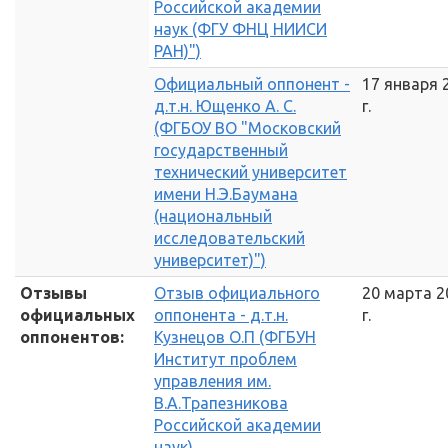
Российской академии
наук (ФГУ ФНЦ НИИСИ
РАН)")
Официальный оппонент -
17 января 
д.т.н. Ющенко А. С.
г.
(ФГБОУ ВО "Московский
государственный
технический университет
имени Н.Э.Баумана
(национальный
исследовательский
университет)")
Отзывы
Отзыв официального
20 марта 2
официальных
оппонента - д.т.н.
г.
оппонентов:
Кузнецов О.П (ФГБУН
Институт проблем
управления им.
В.А.Трапезникова
Российской академии
наук)