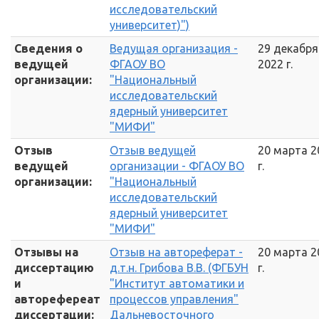
исследовательский
университет)")
Сведения о
Ведущая организация -
29 декабря
ведущей
ФГАОУ ВО
2022 г.
организации:
"Национальный
исследовательский
ядерный университет
"МИФИ"
Отзыв
Отзыв ведущей
20 марта 2
ведущей
организации - ФГАОУ ВО
г.
организации:
"Национальный
исследовательский
ядерный университет
"МИФИ"
Отзывы на
Отзыв на автореферат -
20 марта 2
диссертацию
д.т.н. Грибова В.В. (ФГБУН
г.
и
"Институт автоматики и
авторефереат
процессов управления"
диссертации:
Дальневосточного