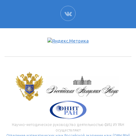
ВК
Научно-методическое руководство деятельностью ФИЦ ИУ РАН
осуществляют
Отделение математических наук Российской академии наук (ОМН РАН)