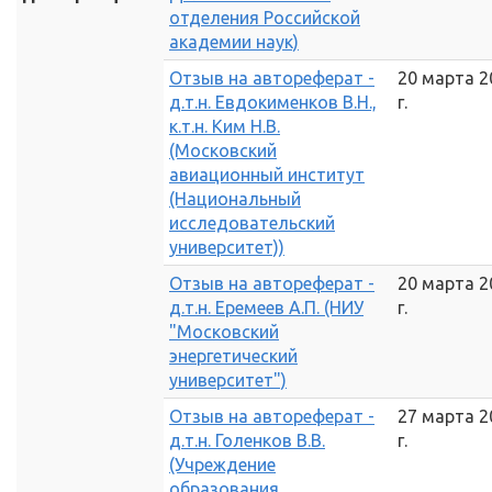
отделения Российской
академии наук)
Отзыв на автореферат -
20 марта 2
д.т.н. Евдокименков В.Н.,
г.
к.т.н. Ким Н.В.
(Московский
авиационный институт
(Национальный
исследовательский
университет))
Отзыв на автореферат -
20 марта 2
д.т.н. Еремеев А.П. (НИУ
г.
"Московский
энергетический
университет")
Отзыв на автореферат -
27 марта 2
д.т.н. Голенков В.В.
г.
(Учреждение
образования