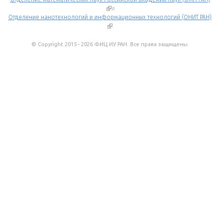
(внешняя ссылка)
и
Отделение нанотехнологий и информационных технологий (ОНИТ РАН)
(внешняя ссылка)
.
© Copyright 2015 - 2026 ФИЦ ИУ РАН. Все права защищены.