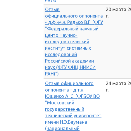
Отзыв
20 марта 2
официального оппонента
г.
- д.ф.-м.н. Редько В.Г. (ФГУ
"Федеральный научный
центр Научно-
исследовательский
институт системных
исследований
Российской академии
наук (ФГУ ФНЦ НИИСИ
РАН)")
Отзыв официального
24 марта 2
оппонента - д.т.н.
г.
Ющенко А. С. (ФГБОУ ВО
"Московский
государственный
технический университет
имени Н.Э.Баумана
(национальный