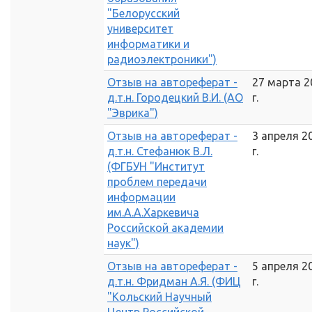
"Белорусский
университет
информатики и
радиоэлектроники")
Отзыв на автореферат -
27 марта 2
д.т.н. Городецкий В.И. (АО
г.
"Эврика")
Отзыв на автореферат -
3 апреля 2
д.т.н. Стефанюк В.Л.
г.
(ФГБУН "Институт
проблем передачи
информации
им.А.А.Харкевича
Российской академии
наук")
Отзыв на автореферат -
5 апреля 2
д.т.н. Фридман А.Я. (ФИЦ
г.
"Кольский Научный