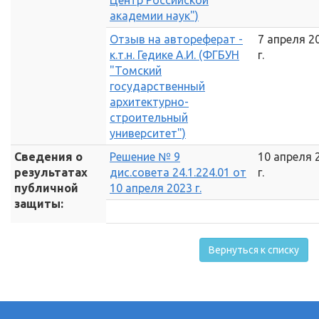
Центр Российской
академии наук")
Отзыв на автореферат -
7 апреля 2
к.т.н. Гедике А.И. (ФГБУН
г.
"Томский
государственный
архитектурно-
строительный
университет")
Сведения о
Решение № 9
10 апреля 
результатах
дис.совета 24.1.224.01 от
г.
публичной
10 апреля 2023 г.
защиты:
Вернуться к списку