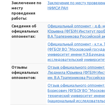
Заключение по
Заключение по месту проведен
месту
НИИСИ РАН
проведения
работы:
Сведения об
Официальный оппонент - д.ф.-
официальных
Юрьевна (ФГБУН Институт проб
оппонентах:
В.А.Трапезникова Российской а
Официальный оппонент - к.т.н.
(ФГБОУ ВО "Московский госуда
университет имени Н.Э.Бауман
исследовательский университет
Отзывы
Отзыв официального оппонента 
официальных
Людмила Юрьевна (ФГБУН Инст
оппонентов:
им. В.А.Трапезникова Российск
Отзыв официального оппонента 
Борисович (ФГБОУ ВО "Москов
технический университет имени
(национальный исследовательс