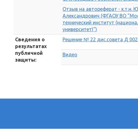
Отзыв на автореферат - к.т.н.
Александрович (ФГАОУ ВО "Мо
технический институт (национ
университет)")
Сведения о
Решение № 22 дис.совета Д 002.
результатах
публичной
Видео
защиты: