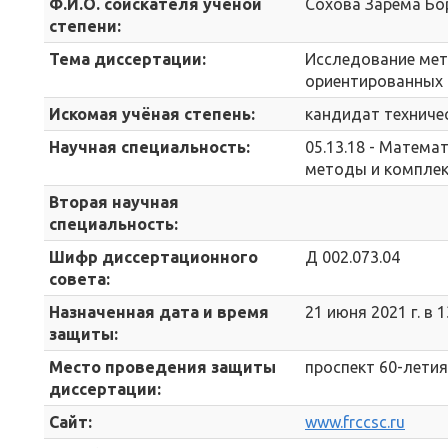
Ф.И.О. соискателя учёной
Сохова Зарема Б
степени:
Тема диссертации:
Исследование мет
ориентированных 
Искомая учёная степень:
кандидат техничес
Научная специальность:
05.13.18 - Матем
методы и компле
Вторая научная
специальность:
Шифр диссертационного
Д 002.073.04
совета:
Назначенная дата и время
21 июня 2021 г. в 1
защиты:
Место проведения защиты
проспект 60-летия
диссертации:
Сайт:
www.frccsc.ru