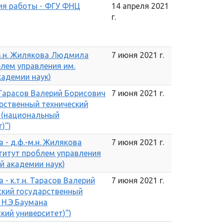
ия работы - ФГУ ФНЦ
14 апреля 2021
г.
м.н. Жилякова Людмила
7 июня 2021 г.
лем управления им.
кадемии наук)
 Тарасов Валерий Борисович
7 июня 2021 г.
рственный технический
а (национальный
)")
- д.ф.-м.н. Жилякова
7 июня 2021 г.
итут проблем управления
ой академии наук)
- к.т.н. Тарасов Валерий
7 июня 2021 г.
ский государственный
 Н.Э.Баумана
кий университет)")