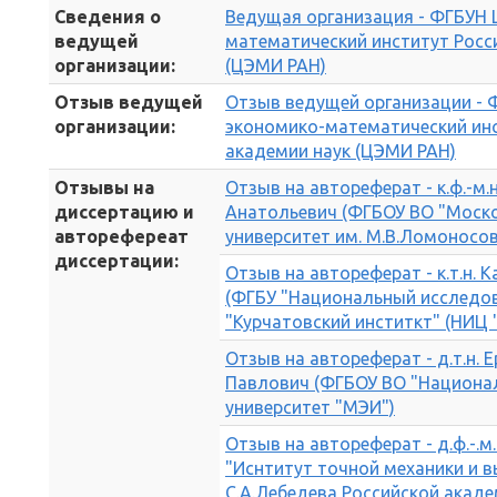
Сведения о
Ведущая организация - ФГБУН
ведущей
математический институт Росс
организации:
(ЦЭМИ РАН)
Отзыв ведущей
Отзыв ведущей организации -
организации:
экономико-математический инс
академии наук (ЦЭМИ РАН)
Отзывы на
Отзыв на автореферат - к.ф.-м.
диссертацию и
Анатольевич (ФГБОУ ВО "Моск
авторефереат
университет им. М.В.Ломоносов
диссертации:
Отзыв на автореферат - к.т.н.
(ФГБУ "Национальный исследов
"Курчатовский инститкт" (НИЦ 
Отзыв на автореферат - д.т.н. 
Павлович (ФГБОУ ВО "Национа
университет "МЭИ")
Отзыв на автореферат - д.ф.-.м.
"Иснтитут точной механики и в
С.А.Лебедева Российской акаде