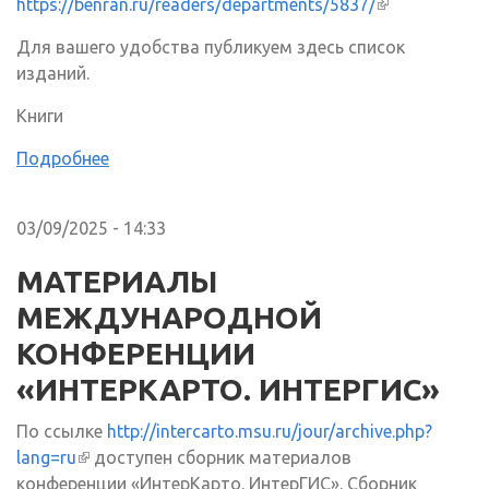
https://benran.ru/readers/departments/5837/
(внешняя
ссылка)
Для вашего удобства публикуем здесь список
изданий.
Книги
Подробнее
03/09/2025 - 14:33
МАТЕРИАЛЫ
МЕЖДУНАРОДНОЙ
КОНФЕРЕНЦИИ
«ИНТЕРКАРТО. ИНТЕРГИС»
По ссылке
http://intercarto.msu.ru/jour/archive.php?
lang=ru
(внешняя ссылка)
доступен сборник материалов
конференции «ИнтерКарто. ИнтерГИС». Сборник