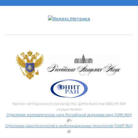
Научно-методическое руководство деятельностью ФИЦ ИУ РАН
осуществляют
Отделение математических наук Российской академии наук (ОМН РАН)
(внешняя ссылка)
и
Отделение нанотехнологий и информационных технологий (ОНИТ РАН)
(внешняя ссылка)
.