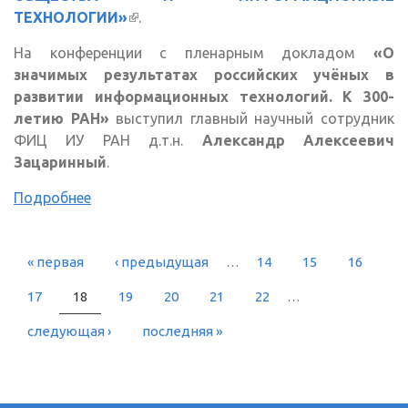
ТЕХНОЛОГИИ»
(внешняя ссылка)
.
На конференции с пленарным докладом
«О
значимых результатах российских учёных в
развитии информационных технологий. К 300-
летию РАН»
выступил главный научный сотрудник
ФИЦ ИУ РАН д.т.н.
Александр Алексеевич
Зацаринный
.
Подробнее
« первая
‹ предыдущая
…
14
15
16
СТРАНИЦЫ
17
18
19
20
21
22
…
следующая ›
последняя »