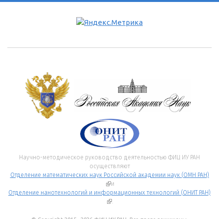
Научно-методическое руководство деятельностью ФИЦ ИУ РАН
осуществляют
Отделение математических наук Российской академии наук (ОМН РАН)
(внешняя ссылка)
и
Отделение нанотехнологий и информационных технологий (ОНИТ РАН)
(внешняя ссылка)
.