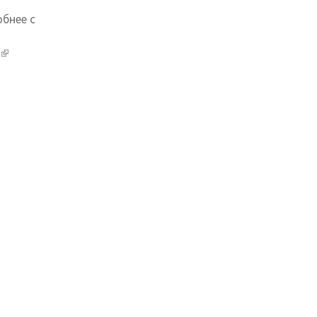
бнее с
(внешняя
ссылка)