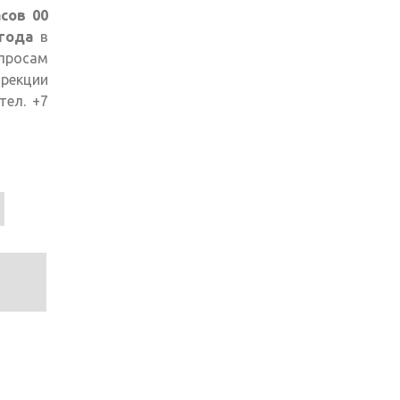
сов 00
 года
в
я
опросам
рекции
сылка
 тел. +7
я
правки
il)