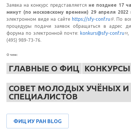
Заявка на конкурс представляется
не позднее 17 ча
минут (по московскому времени) 29 апреля 2022
электронном виде на сайте
https://sfy-conf.ru
(внешня
. По в
процедуры подачи заявок обращаться в адрес ди
ссылка)
форума по электронной почте:
konkurs@sfy-conf.ru
(с
,
(495) 989-73-76.
дл
от
ema
О чем:
ГЛАВНЫЕ О ФИЦ
КОНКУРСЫ
СОВЕТ МОЛОДЫХ УЧЁНЫХ И
СПЕЦИАЛИСТОВ
ФИЦ ИУ РАН BLOG