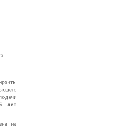
а;
иранты
ысшего
подачи
5 лет
ена на