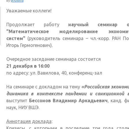
By
ytrusova
Уважаемые коллеги!
Продолжает работу
научный семинар о
"Математическое моделирование экономич
систем"
(руководитель семинара – чл.-корр. РАН П
Игорь Гермогенович).
Очередное заседание семинара состоится
21 декабря в 16:00
по адресу: ул. Вавилова, 40, конференц-зал
На семинаре с докладом на тему
«Российская эконом
динамика в контексте пандемии и санкционной 
выступит
Бессонов Владимир Аркадьевич
, канд. ф
наук, НИУ ВШЭ.
Аннотация доклада
:
Кризисы, с которыми в последние три года столк