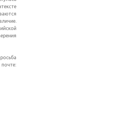
тексте
ваются
зличие.
ийской
рения
росьба
 почте: