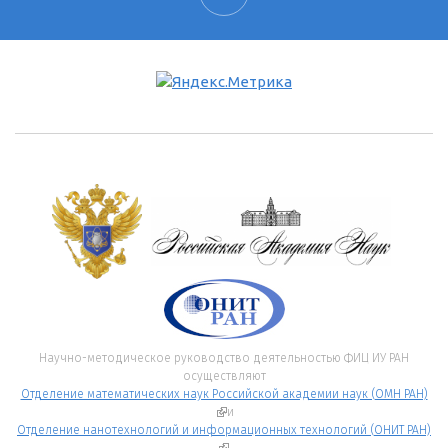
Научно-методическое руководство деятельностью ФИЦ ИУ РАН
осуществляют
Отделение математических наук Российской академии наук (ОМН РАН)
(внешняя ссылка)
и
Отделение нанотехнологий и информационных технологий (ОНИТ РАН)
(внешняя ссылка)
.