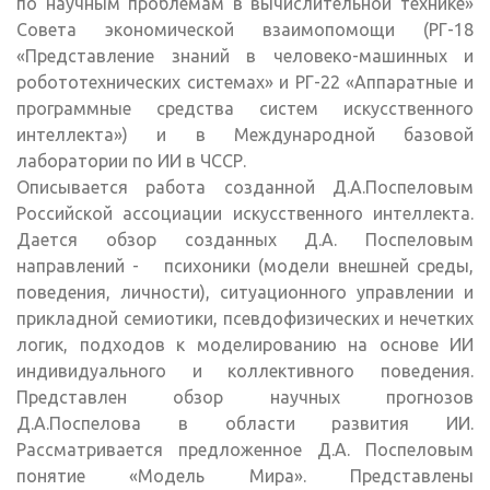
по научным проблемам в вычислительной технике»
Совета экономической взаимопомощи (РГ-18
«Представление знаний в человеко-машинных и
робототехнических системах» и РГ-22 «Аппаратные и
программные средства систем искусственного
интеллекта») и в Международной базовой
лаборатории по ИИ в ЧССР.
Описывается работа созданной Д.А.Поспеловым
Российской ассоциации искусственного интеллекта.
Дается обзор созданных Д.А. Поспеловым
направлений - психоники (модели внешней среды,
поведения, личности), ситуационного управлении и
прикладной семиотики, псевдофизических и нечетких
логик, подходов к моделированию на основе ИИ
индивидуального и коллективного поведения.
Представлен обзор научных прогнозов
Д.А.Поспелова в области развития ИИ.
Рассматривается предложенное Д.А. Поспеловым
понятие «Модель Мира». Представлены