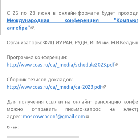
С 26 по 28 июня в онлайн-формате будет проход
Международная конференция "Компьют
алгебра"
(внешняя ссылка)
.
Организаторы: ФИЦ ИУ РАН, РУДН, ИПМ им. М.В.Келды
Программа конференции:
http://www.ccas.ru/ca/_media/schedule2023.pdf
(внешняя
ссылка)
Сборник тезисов докладов:
http://www.ccas.ru/ca/_media/ca-2023.pdf
(внешняя ссыл
Для получения ссылки на онлайн-трансляцию конфе
можно отправить письмо-запрос на электр
адрес:
moscowcaconf@gmail.com
(ссылка для отправки 
О чем: