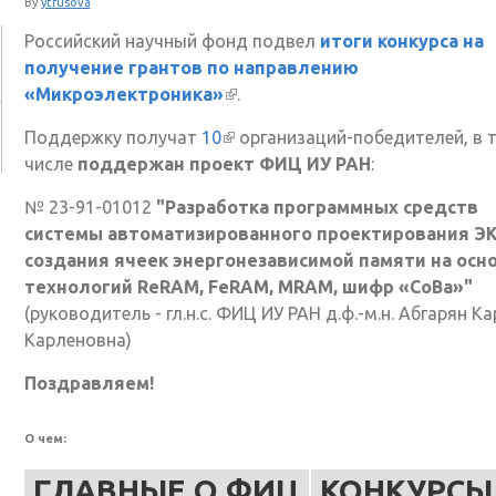
By
ytrusova
Российский научный фонд подвел
итоги конкурса на
получение грантов по направлению
«Микроэлектроника»
(внешняя ссылка)
.
Поддержку получат
10
(внешняя ссылка)
организаций-победителей, в 
числе
поддержан проект ФИЦ ИУ РАН
:
№ 23-91-01012
"Разработка программных средств
системы автоматизированного проектирования Э
создания ячеек энергонезависимой памяти на осн
технологий ReRAM, FeRAM, MRAM, шифр «СоВа»"
(руководитель - гл.н.с. ФИЦ ИУ РАН д.ф.-м.н. Абгарян К
Карленовна)
Поздравляем!
О чем:
ГЛАВНЫЕ О ФИЦ
КОНКУРСЫ