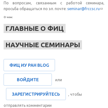
По вопросам, связанным с работой семинара,
просьба обращаться по эл. почте:
seminar@frccsc.ru
(сс
для
О чем:
отп
emai
ГЛАВНЫЕ О ФИЦ
НАУЧНЫЕ СЕМИНАРЫ
ФИЦ ИУ РАН BLOG
ВОЙДИТЕ
или
ЗАРЕГИСТРИРУЙТЕСЬ
, чтобы
отправлять комментарии