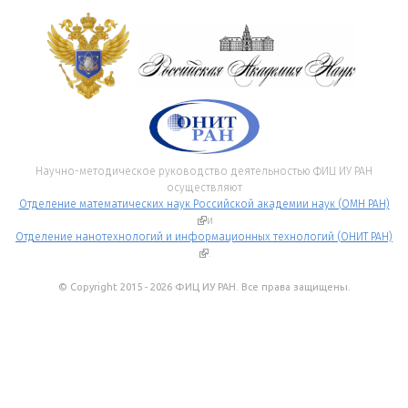
Научно-методическое руководство деятельностью ФИЦ ИУ РАН
осуществляют
Отделение математических наук Российской академии наук (ОМН РАН)
(внешняя ссылка)
и
Отделение нанотехнологий и информационных технологий (ОНИТ РАН)
(внешняя ссылка)
.
© Copyright 2015 - 2026 ФИЦ ИУ РАН. Все права защищены.