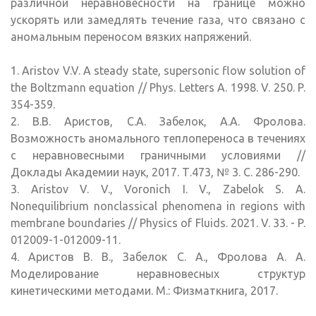
различной неравновесности на границе можно
ускорять или замедлять течение газа, что связано с
аномальным переносом вязких напряжений.
1. Aristov V.V. A steady state, supersonic flow solution of
the Boltzmann equation // Phys. Letters A. 1998. V. 250. P.
354-359.
2. В.В. Аристов, С.А. Забелок, А.А. Фролова.
Возможность аномального теплопереноса в течениях
с неравновесными граничными условиями //
Доклады Академии наук, 2017. Т.473, № 3. С. 286-290.
3. Aristov V. V., Voronich I. V., Zabelok S. A.
Nonequilibrium nonclassical phenomena in regions with
membrane boundaries // Physics of Fluids. 2021. V. 33. - P.
012009-1-012009-11.
4. Аристов В. В., Забелок С. А., Фролова А. А.
Моделирование неравновесных структур
кинетическими методами. М.: Физматкнига, 2017.