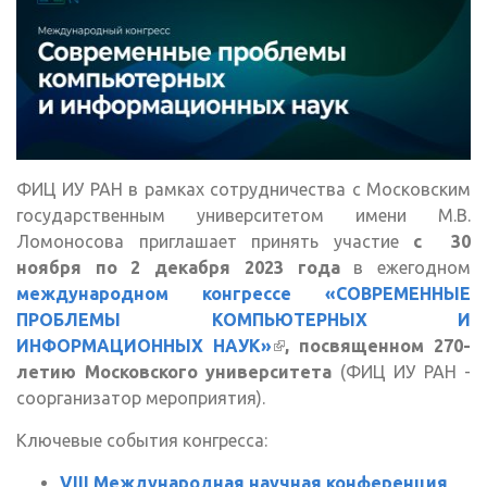
ФИЦ ИУ РАН в рамках сотрудничества с Московским
государственным университетом имени М.В.
Ломоносова приглашает принять участие
с 30
ноября по 2 декабря 2023 года
в ежегодном
международном конгрессе «СОВРЕМЕННЫЕ
ПРОБЛЕМЫ КОМПЬЮТЕРНЫХ И
ИНФОРМАЦИОННЫХ НАУК»
(внешняя ссылка)
, посвященном 270-
летию Московского университета
(ФИЦ ИУ РАН -
соорганизатор мероприятия).
Ключевые события конгресса:
VIII Международная научная конференция