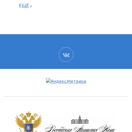
ЕЩЁ
ВК