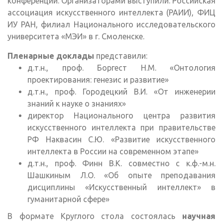
конференций. Организаторами выступили: Российская
ассоциация искусственного интеллекта (РАИИ), ФИЦ
ИУ РАН, филиал Национального исследовательского
университета «МЭИ» в г. Смоленске.
Пленарные доклады
представили:
д.т.н., проф. Боргест Н.М. «Онтология
проектирования: генезис и развитие»
д.т.н., проф. Городецкий В.И. «От инженерии
знаний к науке о знаниях»
директор Национального центра развития
искусственного интеллекта при правительстве
РФ Наквасин С.Ю. «Развитие искусственного
интеллекта в России на современном этапе»
д.т.н., проф. Финн В.К. совместно с к.ф.-м.н.
Шашкиным Л.О. «Об опыте преподавания
дисциплины «Искусственный интеллект» в
гуманитарной сфере»
В формате Круглого стола состоялась
научная