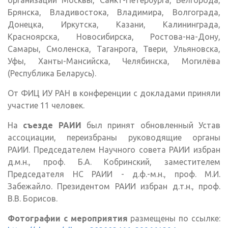
организаций Москвы, Санкт-Петербурга, Белгорода,
Брянска, Владивостока, Владимира, Волгограда,
Донецка, Иркутска, Казани, Калининграда,
Красноярска, Новосибирска, Ростова-на-Дону,
Самары, Смоленска, Таганрога, Твери, Ульяновска,
Уфы, Ханты-Мансийска, Челябинска, Могилёва
(Республика Беларусь).
От ФИЦ ИУ РАН в конференции с докладами приняли
участие 11 человек.
На
съезде РАИИ
был принят обновленный Устав
ассоциации, переизбраны руководящие органы
РАИИ. Председателем Научного совета РАИИ избран
д.м.н., проф. Б.А. Кобринский, заместителем
Председателя НС РАИИ - д.ф.-м.н., проф. М.И.
Забежайло. Президентом РАИИ избран д.т.н., проф.
В.В. Борисов.
Фотографии с мероприятия
размещены по ссылке: