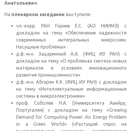
Анатольевич
.
На
пленарном заседании
выступили:
чл.-корр. РАН Горнев Е.С. (АО НИИМЭ) с
докладом на тему «Обеспечение надежности
современных интегральных микросхем.
Насущные проблемы»
д.ф.-м.н. Зацаринный А.А. (ФИЦ ИУ РАН) с
докладом на тему «О проблемах синтеза новых
материалов в условиях инновационного
развития промышленности»
д.ф.-м.н. Абгарян К.К. (ФИЦ ИУ РАН) с докладом
на тему «Интеллектуальные информационные
системы в микроэлектронике»
проф. Соболев Н.А. (Университета Авейру,
Португалия) с докладом на тему «Growing
Demand for Computing Power: An Energy Problem
in a Green World» («Растущий спрос на