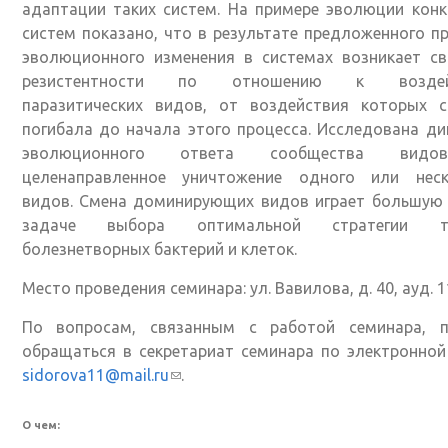
адаптации таких систем. На примере эволюции кон
систем показано, что в результате предложенного п
эволюционного изменения в системах возникает св
резистентности по отношению к воздей
паразитических видов, от воздействия которых с
погибала до начала этого процесса. Исследована д
эволюционного ответа сообщества вид
целенаправленное уничтожение одного или неск
видов. Смена доминирующих видов играет большую 
задаче выбора оптимальной стратегии те
болезнетворных бактерий и клеток.
Место проведения семинара: ул. Вавилова, д. 40, ауд. 1
По вопросам, связанным с работой семинара, п
обращаться в секретариат семинара по электронной
sidorova11@mail.ru
(ссылка для отправки email)
.
О чем: