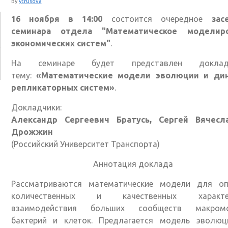
By
ytrusova
16 ноября в 14:00
состоится очередное
зас
семинара отдела "Математическое моделир
экономических систем"
.
На семинаре будет представлен докл
тему:
«Математические модели эволюции и ди
репликаторных систем»
.
Докладчики:
Александр Сергеевич Братусь, Сергей Вячесл
Дрожжин
(Российский Университет Транспорта)
Аннотация доклада
Рассматриваются математические модели для оп
количественных и качественных характер
взаимодействия больших сообществ макромо
бактерий и клеток. Предлагается модель эволюц