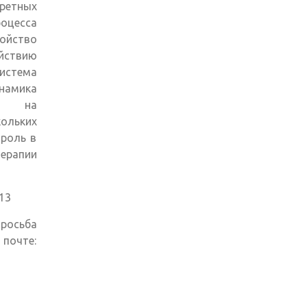
кретных
роцесса
ойство
ствию
истема
инамика
ов на
ольких
роль в
рапии
13
росьба
 почте: