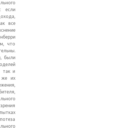
льного
: если
охода,
ак все
яснение
нберри
м, что
ельны.
, были
моделей
, так и
 же их
жения,
ителя,
льного
зрения
пытках
отеза
льного