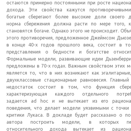
остаются примерно постоянными при росте национа
дохода. Эти свойства кажутся противоречивыми
богатые сберегают более высокие доли своего д
норма сбережения должна расти по мере того, к
становятся богаче. Однако этого не происходит. Объ
этого противоречия, предложенное Джеймсом Дьюзе
в конце 40-х годов прошлого века, состоит в то
представления о бедности и богатстве относит
Формальные модели, развивающие идеи Дьзенберри
предложены в 70-х годах. Важным свойством этих 
является то, что в них возникают как эгалитарные
двухклассовые стационарные равновесия. Главный
недостаток состоит в том, что функция сбере
характеризующая каждого отдельного потреб
задается ad hoc и не вытекает из его рациона
поведения, что делает модели уязвимыми с точки 
критики Лукаса. В докладе будет рассказано о по
автора построить модели, в которых гип
относительного дохода вытекает из рациона