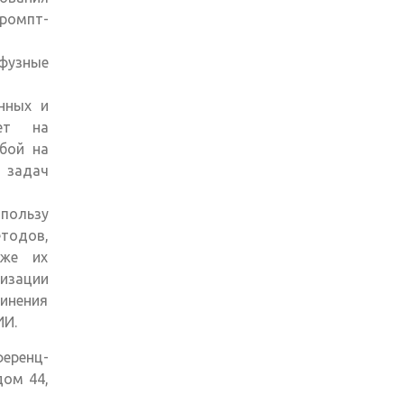
ромпт-
фузные
нных и
ет на
бой на
 задач
ользу
тодов,
кже их
изации
инения
ИИ.
еренц-
дом 44,