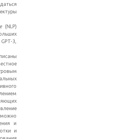
даться
ектуры
е
(NLP)
больших
 GPT-3,
писаны
естное
игровым
уальных
ивного
плением
ляющих
вление
 можно
ения и
отки и
ования