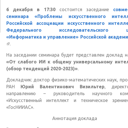
6 декабря в 17:30
состоится заседание
совме
семинара «Проблемы искусственного интел
Российской ассоциации искусственного интелл
Федерального исследовательского ц
«Информатика и управление» Российской академи
(внешняя ссылка)
.
На заседании семинара будет представлен доклад н
«От слабого ИИ к общему универсальному инте
(обзор тенденций 2020-2023)»
.
Докладчик: доктор физико-математических наук, пр
РАН
Юрий Валентинович Визильтер
, дирек
направлению – руководитель научного ком
«Искусственный интеллект и техническое зрени
«ГосНИИАС».
Аннотация доклада