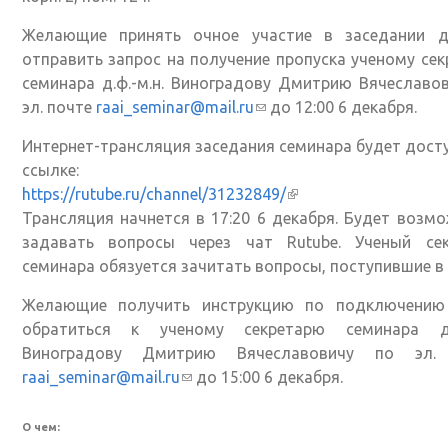
Желающие принять очное участие в заседании 
отправить запрос на получение пропуска ученому се
семинара д.ф.-м.н. Виноградову Дмитрию Вячеславо
эл. почте
raai_seminar@mail.ru
(ссылка для отправки ema
до 12:00 6 декабря.
Интернет-трансляция заседания семинара будет дост
ссылке:
https://rutube.ru/channel/31232849/
(внешняя ссылка)
Трансляция начнется в 17:20 6 декабря. Будет возм
задавать вопросы через чат Rutube. Ученый сек
семинара обязуется зачитать вопросы, поступившие в 
Желающие получить инструкцию по подключению
обратиться к ученому секретарю семинара д.ф
Виноградову Дмитрию Вячеславовичу по эл.
raai_seminar@mail.ru
(ссылка для отправки email)
до 15:00 6 декабря.
О чем: