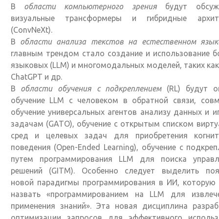
В
области компьютерного зрения
будут обсуж
визуальные трансформеры и гибридные архит
(ConvNeXt).
В
области анализа текстов на естественном язык
главным трендом стало создание и использование 
языковых (LLM) и многомодальных моделей, таких как
ChatGPT и др.
В
области обучения с подкреплением
(RL) будут о
обучение LLM с человеком в обратной связи, совм
обучение универсальных агентов анализу данных и 
задачам (GATO), обучение с открытым списком вирт
сред и целевых задач для приобретения когнит
поведения (Open-Ended Learning), обучение с подкре
путем программирования LLM для поиска управ
решений (GITM). Особенно следует выделить поя
новой парадигмы программирования в ИИ, которую
назвать «программированием на LLM для извлеч
применения знаний». Эта новая дисциплина разраб
оптимизации запросов для эффективного использ