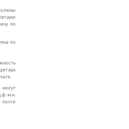
должны
кретарю
вичу по
il)
упна по
ожность
ретарь
чате.
 могут
.-м.н.
 почте