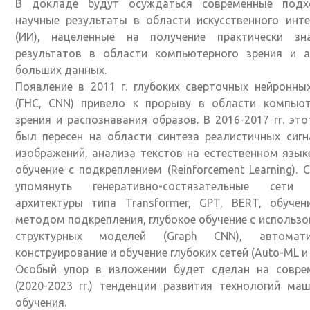
В докладе будут осуждаться современные под
научные результаты в области искусственного инт
(ИИ), нацеленные на получение практически зн
результатов в области компьютерного зрения и а
больших данных.
Появление в 2011 г. глубоких сверточных нейронны
(ГНС, CNN) привело к прорыву в области компьют
зрения и распознавания образов. В 2016-2017 гг. это
был пересен на области синтеза реалистичных сиг
изображений, анализа текстов на естественном языке
обучение с подкреплением (Reinforcement Learning). 
упомянуть генеративно-состязательные сети 
архитектуры типа Transformer, GPT, BERT, обучен
методом подкрепления, глубокое обучение с использ
структурных моделей (Graph CNN), автомати
конструирование и обучение глубоких сетей (Auto-ML и д
Особый упор в изложении будет сделан на совре
(2020-2023 гг.) тенденции развития технологий ма
обучения.