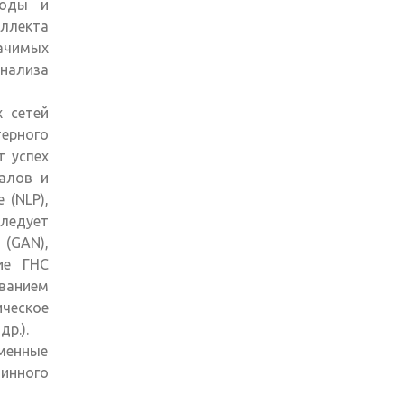
ходы и
еллекта
ачимых
нализа
х сетей
ерного
т успех
налов и
 (NLP),
Следует
(GAN),
ие ГНС
ованием
ческое
р.).
менные
шинного