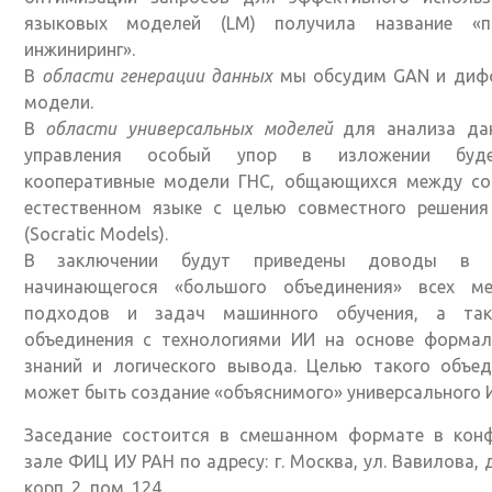
языковых моделей (LM) получила название «п
инжиниринг».
В
области генерации данных
мы обсудим GAN и диф
модели.
В
области универсальных моделей
для анализа да
управления особый упор в изложении буд
кооперативные модели ГНС, общающихся между со
естественном языке с целью совместного решения
(Socratic Models).
В заключении будут приведены доводы в п
начинающегося «большого объединения» всех ме
подходов и задач машинного обучения, а та
объединения с технологиями ИИ на основе формал
знаний и логического вывода. Целью такого объед
может быть создание «объяснимого» универсального 
Заседание состоится в смешанном формате в конф
зале ФИЦ ИУ РАН по адресу: г. Москва, ул. Вавилова, 
корп. 2, пом. 124.