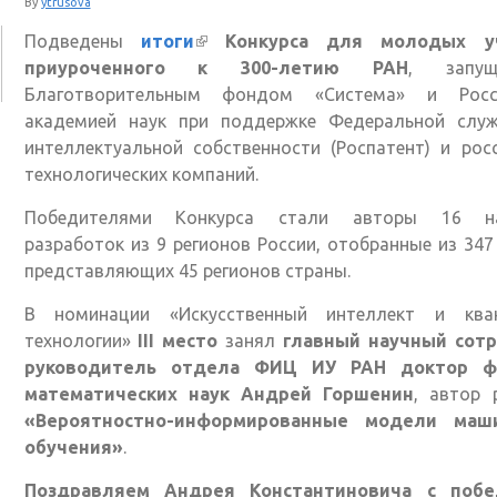
By
ytrusova
Подведены
итоги
(внешняя ссылка)
Конкурса для молодых у
приуроченного к 300-летию РАН
, запущ
Благотворительным фондом «Система» и Росс
академией наук при поддержке Федеральной слу
интеллектуальной собственности (Роспатент) и рос
технологических компаний.
Победителями Конкурса стали авторы 16 н
разработок из 9 регионов России, отобранные из 347
представляющих 45 регионов страны.
В номинации «Искусственный интеллект и ква
технологии»
III место
занял
главный научный сотр
руководитель отдела ФИЦ ИУ РАН доктор ф
математических наук
Андрей Горшенин
, автор 
«Вероятностно-информированные модели маш
обучения»
.
Поздравляем Андрея Константиновича с поб