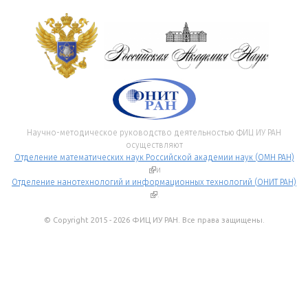
Научно-методическое руководство деятельностью ФИЦ ИУ РАН
осуществляют
Отделение математических наук Российской академии наук (ОМН РАН)
(внешняя ссылка)
и
Отделение нанотехнологий и информационных технологий (ОНИТ РАН)
(внешняя ссылка)
.
© Copyright 2015 - 2026 ФИЦ ИУ РАН. Все права защищены.