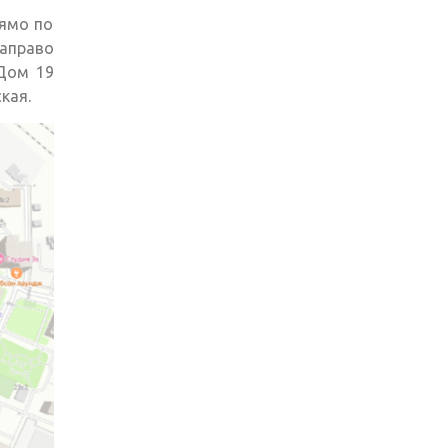
рямо по
направо
 Дом 19
кая.