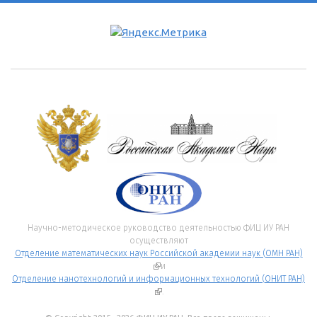
Научно-методическое руководство деятельностью ФИЦ ИУ РАН
осуществляют
Отделение математических наук Российской академии наук (ОМН РАН)
(внешняя ссылка)
и
Отделение нанотехнологий и информационных технологий (ОНИТ РАН)
(внешняя ссылка)
.