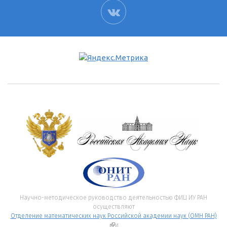
ВК
Научно-методическое руководство деятельностью ФИЦ ИУ РАН
осуществляют
Отделение математических наук Российской академии наук (ОМН РАН)
(внешняя ссылка)
и