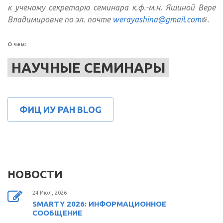
к ученому секретарю семинара к.ф.-м.н. Яшиной Вере
Владимировне по эл. почте
werayashina@gmail.com
(вне
.
ссылк
О чем:
НАУЧНЫЕ СЕМИНАРЫ
ФИЦ ИУ РАН BLOG
НОВОСТИ
24 Июл, 2026
SMARTY 2026: ИНФОРМАЦИОННОЕ
СООБЩЕНИЕ